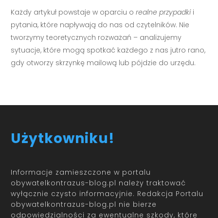
Każdy artykuł powstaje w oparciu o
realne przypadki
i
pytania, które napływają do nas od czytelników. Nie
tworzymy teoretycznych rozważań – analizujemy
sytuacje, które mogą spotkać każdego z nas jutro rano,
gdy otworzy skrzynkę mailową lub pójdzie do urzędu.
Użytkowniku!
Informacje zamieszczone w portalu
obywatelkontrazus-blog.pl należy traktować
wyłącznie czysto informacyjnie. Redakcja Portalu
obywatelkontrazus-blog.pl nie bierze
odpowiedzialności za ewentualne szkody, które