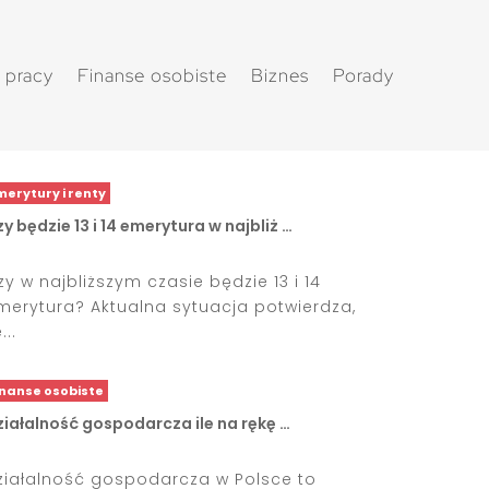
 pracy
Finanse osobiste
Biznes
Porady
merytury i renty
y będzie 13 i 14 emerytura w najbliż …
zy w najbliższym czasie będzie 13 i 14
merytura? Aktualna sytuacja potwierdza,
...
inanse osobiste
iałalność gospodarcza ile na rękę …
ziałalność gospodarcza w Polsce to