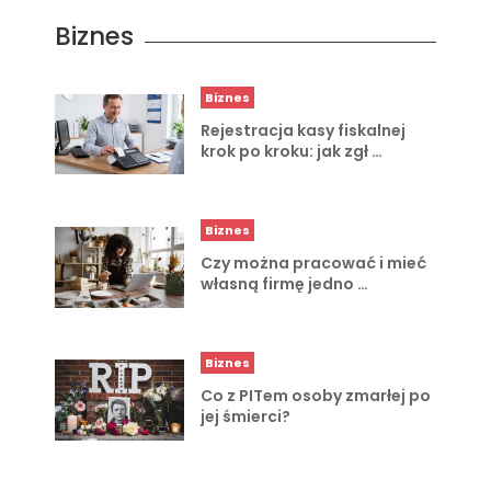
Biznes
Biznes
Rejestracja kasy fiskalnej
krok po kroku: jak zgł …
Biznes
Czy można pracować i mieć
własną firmę jedno …
Biznes
Co z PITem osoby zmarłej po
jej śmierci?