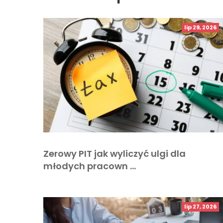
lip 29, 2026
Zerowy PIT jak wyliczyć ulgi dla
młodych pracown …
lip 27, 2026