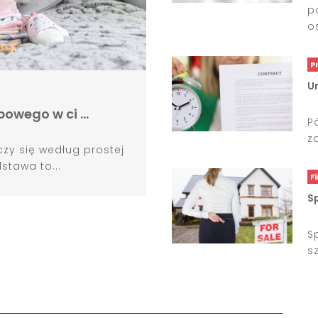
p
o
P
Um
bowego w ci …
P
z
zy się według prostej
stawa to...
F
Sp
S
s