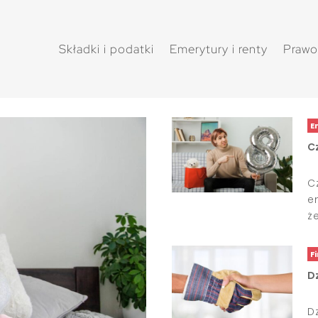
Składki i podatki
Emerytury i renty
Prawo
E
Cz
C
e
że
F
Dz
D