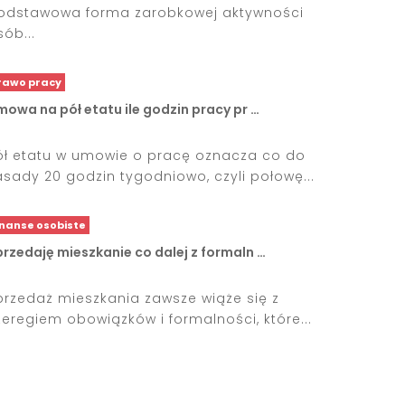
odstawowa forma zarobkowej aktywności
sób...
rawo pracy
owa na pół etatu ile godzin pracy pr …
ół etatu w umowie o pracę oznacza co do
asady 20 godzin tygodniowo, czyli połowę...
inanse osobiste
rzedaję mieszkanie co dalej z formaln …
przedaż mieszkania zawsze wiąże się z
zeregiem obowiązków i formalności, które...