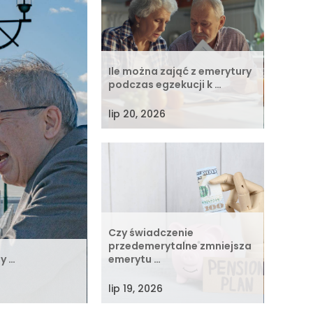
Ile można zająć z emerytury
podczas egzekucji k …
lip 20, 2026
Czy świadczenie
przedemerytalne zmniejsza
ży …
emerytu …
lip 19, 2026