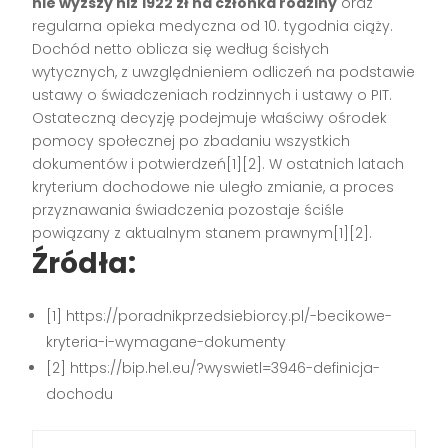
nie wyższy niż 1922 zł na członka rodziny
oraz
regularna opieka medyczna od 10. tygodnia ciąży.
Dochód netto oblicza się według ścisłych
wytycznych, z uwzględnieniem odliczeń na podstawie
ustawy o świadczeniach rodzinnych i ustawy o PIT.
Ostateczną decyzję podejmuje właściwy ośrodek
pomocy społecznej po zbadaniu wszystkich
dokumentów i potwierdzeń[1][2]. W ostatnich latach
kryterium dochodowe nie uległo zmianie, a proces
przyznawania świadczenia pozostaje ściśle
powiązany z aktualnym stanem prawnym[1][2].
Źródła:
[1] https://poradnikprzedsiebiorcy.pl/-becikowe-
kryteria-i-wymagane-dokumenty
[2] https://bip.hel.eu/?wyswietl=3946-definicja-
dochodu