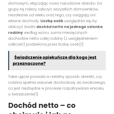
domowym, włączając nowo narodzone dziecko. Do
grupy tej należy zaliczyć wszystkich domowników,
niezależnie od wieku oraz tego, czy osiągają oni
własne dochody.
Liczbę osób
uwzględnia się, by
obliczyć średni
dochód netto na jednego członka
rodziny
według wzoru: suma miesięcznych
dochodów netto całej rodziny (z uwzględnieniem
odliczeń) podzielona przez liczbę osób[1].
Świadczenie opiekuńcze dla kogo jest
przeznaczone?
Takie ujęcie pozwala w rzetelny sposób określić, czy
rodzina spełnia warunek dochodowy do becikowego,
co jest niezbędne w procesie rozpatrywania wniosku
o świadczenie[1].
Dochód netto – co