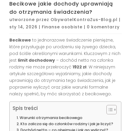
Becikowe jakie dochody uprawniają
do otrzymania świadczenia?
utworzone przez
ObywatelKontraZus-Blog.pl
|
sty 14, 2026
|
Finanse osobiste
|
0 komentarzy
Becikowe
to jednorazowe świadczenie pieniężne,
które przysługuje po urodzeniu się żywego dziecka,
pod ściśle określonymi warunkami. Kluczowym z nich
jest
limit dochodowy
– dochód netto na członka
rodziny nie może przekroczyć
1922 zł
. W niniejszym
artykule szczegółowo wyjaśniamy, jakie dochody
uprawniają do otrzymania tego świadczenia, jak je
poprawnie wyliczyć oraz jakie warunki formalne
należy spełnić, by móc skorzystać z becikowego.
Spis treści
Warunki otrzymania becikowego
Kto zalicza się do członków rodziny i jak je liczyć?
Dochód netto – co obejmuje i jak go wyliczyć?