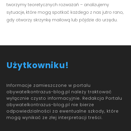
tworzymy teoretycznych rozważań – analizujemy
sytuacje, które mogą spotkać każdego z nas jutro rano,
gdy otworzy skrzynkę mailową lub pójdzie do urzędu.
Użytkowniku!
Informacje zamieszczone w portalu
obywatelkontrazus-blog.pl należy traktować
wyłącznie czysto informacyjnie. Redakcja Portalu
obywatelkontrazus-blog.pl nie bierze
odpowiedzialności za ewentualne szkody, które
mogą wynikać ze złej interpretacji treści.