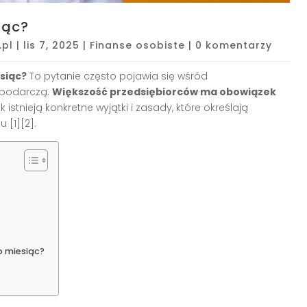
iąc?
.pl
|
lis 7, 2025
|
Finanse osobiste
|
0 komentarzy
siąc?
To pytanie często pojawia się wśród
spodarczą.
Większość przedsiębiorców ma obowiązek
ak istnieją konkretne wyjątki i zasady, które określają
tu
[1][2]
.
o miesiąc?