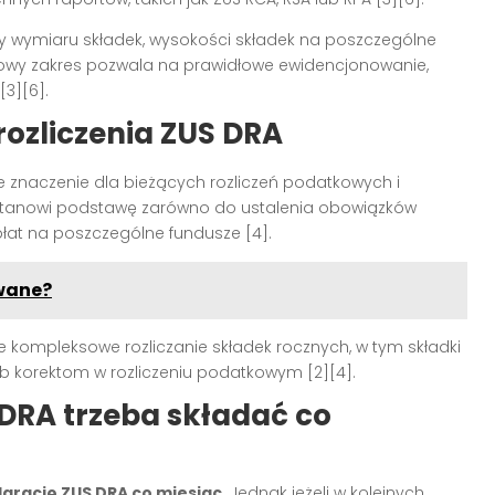
 wymiaru składek, wysokości składek na poszczególne
ółowy zakres pozwala na prawidłowe ewidencjonowanie,
[3][6]
.
ozliczenia ZUS DRA
ne znaczenie dla bieżących rozliczeń podatkowych i
t stanowi podstawę zarówno do ustalenia obowiązków
wpłat na poszczególne fundusze
[4]
.
wane?
że kompleksowe rozliczanie składek rocznych, w tym składki
ub korektom w rozliczeniu podatkowym
[2][4]
.
DRA trzeba składać co
arację ZUS DRA co miesiąc
. Jednak jeżeli w kolejnych