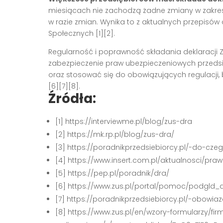
miesiącach nie zachodzą żadne zmiany w zakresi
w razie zmian. Wynika to z aktualnych przepisów
Społecznych
[1][2]
.
Regularność i poprawność składania deklaracji Z
zabezpieczenie praw ubezpieczeniowych przedsi
oraz stosować się do obowiązujących regulacji,
[6][7][8]
.
Źródła:
[1] https://interviewme.pl/blog/zus-dra
[2] https://mk.rp.pl/blog/zus-dra/
[3] https://poradnikprzedsiebiorcy.pl/-do-cze
[4] https://www.insert.com.pl/aktualnosci/pra
[5] https://pep.pl/poradnik/dra/
[6] https://www.zus.pl/portal/pomoc/podgld
[7] https://poradnikprzedsiebiorcy.pl/-obowia
[8] https://www.zus.pl/en/wzory-formularzy/f