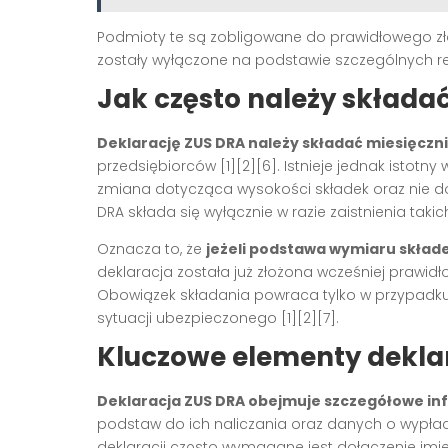
Podmioty te są zobligowane do prawidłowego złoże
zostały wyłączone na podstawie szczególnych r
Jak często należy składa
Deklarację ZUS DRA należy składać miesięczn
przedsiębiorców
[1][2][6]
. Istnieje jednak istotn
zmiana dotycząca wysokości składek oraz nie d
DRA składa się wyłącznie w razie zaistnienia taki
Oznacza to, że
jeżeli podstawa wymiaru skład
deklaracja została już złożona wcześniej prawi
Obowiązek składania powraca tylko w przypadku 
sytuacji ubezpieczonego
[1][2][7]
.
Kluczowe elementy deklar
Deklaracja ZUS DRA obejmuje szczegółowe in
podstaw do ich naliczania oraz danych o wypł
deklaracji często wymagane jest dołączenie imie