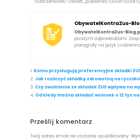
rozliczeniowe/-/asset_publisher/7uG0nTlZ0aFc
ObywatelKontraZus-Blo
ObywatelKontraZus-Blog.p
prostymi odpowiedziami
. Zes
paragrafy na język codzienno
Komu przysługują preferencyjne składki ZUS
Jak rozliczyć składkę zdrowotną na ryczałc
Czy zwolnienie ze składek ZUS wpływa na wy
Od kiedy można składać wniosek o 12 tys na
Prześlij komentarz
Twój adres email nie zostanie opublikowany.
Wym