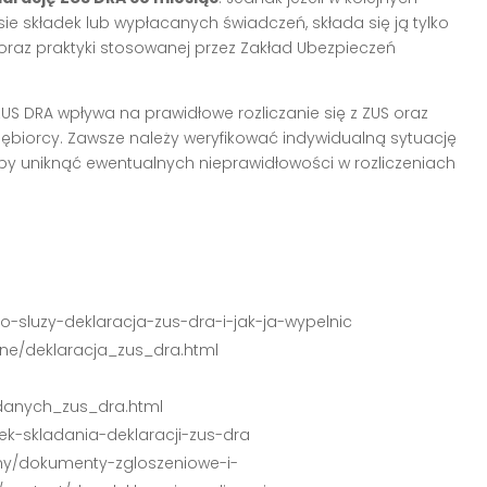
e składek lub wypłacanych świadczeń, składa się ją tylko
 oraz praktyki stosowanej przez Zakład Ubezpieczeń
US DRA wpływa na prawidłowe rozliczanie się z ZUS oraz
ębiorcy. Zawsze należy weryfikować indywidualną sytuację
 by uniknąć ewentualnych nieprawidłowości w rozliczeniach
go-sluzy-deklaracja-zus-dra-i-jak-ja-wypelnic
wne/deklaracja_zus_dra.html
_danych_zus_dra.html
zek-skladania-deklaracji-zus-dra
irmy/dokumenty-zgloszeniowe-i-