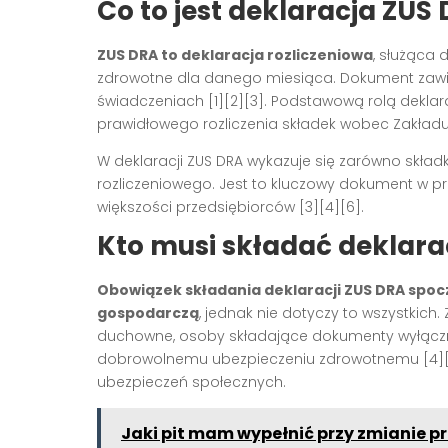
Co to jest deklaracja ZUS
ZUS DRA to deklaracja rozliczeniowa
, służąca
zdrowotne dla danego miesiąca. Dokument zawie
świadczeniach
[1][2][3]
. Podstawową rolą deklar
prawidłowego rozliczenia składek wobec Zakład
W deklaracji ZUS DRA wykazuje się zarówno skład
rozliczeniowego. Jest to kluczowy dokument w p
większości przedsiębiorców
[3][4][6]
.
Kto musi składać deklara
Obowiązek składania deklaracji ZUS DRA spo
gospodarczą
, jednak nie dotyczy to wszystkic
duchowne, osoby składające dokumenty wyłączni
dobrowolnemu ubezpieczeniu zdrowotnemu
[4]
ubezpieczeń społecznych.
Jaki pit mam wypełnić przy zmianie p