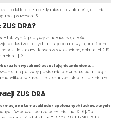
nia deklaracji za każdy miesiąc działalności, o ile nie
egulacji prawnych
[5]
.
ć ZUS DRA?
ie
– taki wymóg dotyczy znaczącej większości
y wyjątek. Jeśli w kolejnych miesiącach nie występuje żadna
ochodzi do zmiany danych w rozliczeniach, dokument ZUS
ch zmian
[1][2]
.
ek oraz ich wysokość pozostają niezmienione
, a
dłowo, nie ma potrzeby powielania dokumentu co miesiąc.
modyfikacji w zakresie rozliczanych składek lub zmian w
acji ZUS DRA
formacje na temat składek społecznych i zdrowotnych
,
aconych świadczeniach za dany miesiąc
[3][6]
. Do
nnych raportów, takich jak ZUS RCA, RSA lub RPA
[3][6]
.