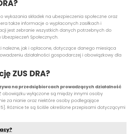
 DRA?
 do wykazania składek na ubezpieczenia społeczne oraz
ra także informacje o wypłaconych zasiłkach i
acji jest zebranie wszystkich danych potrzebnych do
u Ubezpieczeń Społecznych.
ki należne, jak i opłacone, dotyczące danego miesiąca
rowadzeniu działalności gospodarczej i obowiązkowy dla
cję ZUS DRA?
czywa na przedsiębiorcach prowadzących działalność
h. Z obowiązku wyłączone są między innymi osoby
e za nianie oraz niektóre osoby podlegające
[5]
. Różnice te są ściśle określone przepisami dotyczącymi
racy?