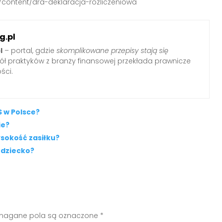
/content/dra-deklaracja-rozliczeniowa
g.pl
l
– portal, gdzie
skomplikowane przepisy stają się
pół praktyków z branży finansowej przekłada prawnicze
ści.
 w Polsce?
ie?
sokość zasiłku?
 dziecko?
agane pola są oznaczone
*