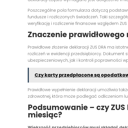
Poszczególne pola formularza dotyczą podstawy
fundusze i rozliczonych świadczeń. Taki szczeg
weryfikację i rozliczenie finansowe względem ZUS
Znaczenie prawidłowego r
Prawidłowe złożenie deklaracji ZUS DRA ma istot
rozliczeń w ewidencji przedsiębiorcy. Dokumen
ubezpieczeniowych, jak i kontroli poprawności 
Czy karty przedpłacone są opodatko
Prawidłowe wypełnienie deklaracji umożliwia tak
zdrowotnej, która może podlegać odliczeniom l
Podsumowanie – czy ZUS 
miesiąc?
Większość przedsiębiorców musi składać dekl