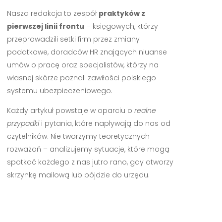
Nasza redakcja to zespół
praktyków z
pierwszej linii frontu
– księgowych, którzy
przeprowadzili setki firm przez zmiany
podatkowe, doradców HR znających niuanse
umów o pracę oraz specjalistów, którzy na
własnej skórze poznali zawiłości polskiego
systemu ubezpieczeniowego.
Każdy artykuł powstaje w oparciu o
realne
przypadki
i pytania, które napływają do nas od
czytelników. Nie tworzymy teoretycznych
rozważań – analizujemy sytuacje, które mogą
spotkać każdego z nas jutro rano, gdy otworzy
skrzynkę mailową lub pójdzie do urzędu.