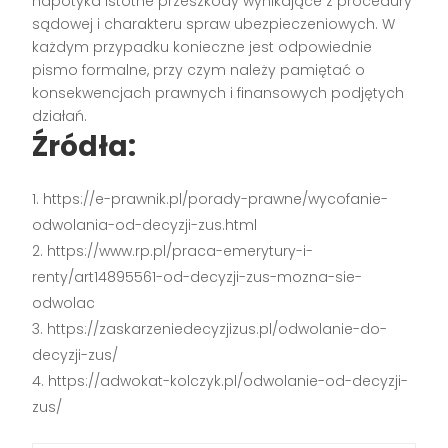
napotyka istotne przeszkody wynikające z procedury
sądowej i charakteru spraw ubezpieczeniowych. W
każdym przypadku konieczne jest odpowiednie
pismo formalne, przy czym należy pamiętać o
konsekwencjach prawnych i finansowych podjętych
działań.
Źródła:
https://e-prawnik.pl/porady-prawne/wycofanie-
odwolania-od-decyzji-zus.html
https://www.rp.pl/praca-emerytury-i-
renty/art14895561-od-decyzji-zus-mozna-sie-
odwolac
https://zaskarzeniedecyzjizus.pl/odwolanie-do-
decyzji-zus/
https://adwokat-kolczyk.pl/odwolanie-od-decyzji-
zus/