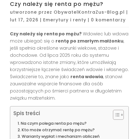
Czy należy się renta po mężu?
utworzone przez
ObywatelKontraZus-Blog.pl
|
lut 17, 2026
|
Emerytury i renty
|
0 komentarzy
Czy należy się renta po mężu?
Wdowiec lub wdowa
może ubiegać się o
rentę po zmarłym małżonku
,
jeśli spełnia określone warunki wiekowe, stażowe i
dochodowe. Od lipca 2025 roku do systemu
wprowadzono istotne zmiany, które umożliwiają
korzystniejsze łączenie świadczeń wdowie i własnego.
Świadczenie to, znane jako
renta wdowia
, stanowi
zauważalne wsparcie finansowe dla osób
pozostających po śmierci partnera w długoletnim
związku małżeńskim.
Spis treści
Na czym polega renta po mężu?
Kto może otrzymać rentę po mężu?
Warianty wypłat i mechanizm obliczeń