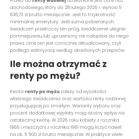
Prawo do
renty wdowiej
uzależnione jest od limitu
dochodowego, który do 28 lutego 2026 r. wynosi 5
636,73 zł brutto miesięcznie. Jest to trzykrotność
minimalnej emerytury. Jeśli suma pobieranych
świadczeń przekroczy ten próg, świadczenie ulegnie
pomniejszeniu lub uprawniony nie nabędzie do niego
prawa. Limit ten jest corocznie aktualizowany, czyli
podlega waloryzacji według określonych przepisów.
Ile można otrzymać z
renty po mężu?
Kwota
renty po mężu
zależy od wysokości
własnego świadczenia oraz wartości renty rodzinnej
przysługującej po zmarłym. Warianty wyboru oraz
procent dodatkowej wypłaty mają istotny wpływ na
ostateczną kwotę. W 2026 roku kobiety z rocznika
1966 i mężczyźni z rocznika 1961 mogą liczyć nawet
na ok. 5 900 zł brutto miesięcznie. W praktyce wiele