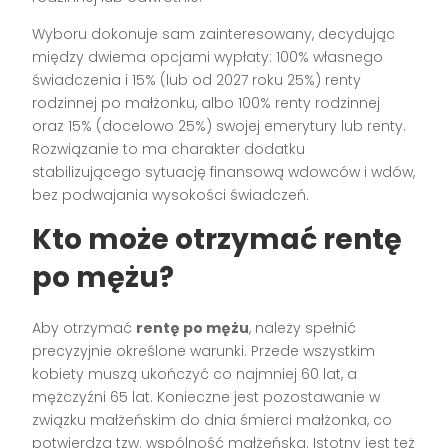
Wyboru dokonuje sam zainteresowany, decydując
między dwiema opcjami wypłaty: 100% własnego
świadczenia i 15% (lub od 2027 roku 25%) renty
rodzinnej po małżonku, albo 100% renty rodzinnej
oraz 15% (docelowo 25%) swojej emerytury lub renty.
Rozwiązanie to ma charakter dodatku
stabilizującego sytuację finansową wdowców i wdów,
bez podwajania wysokości świadczeń.
Kto może otrzymać rentę
po mężu?
Aby otrzymać
rentę po mężu
, należy spełnić
precyzyjnie określone warunki. Przede wszystkim
kobiety muszą ukończyć co najmniej 60 lat, a
mężczyźni 65 lat. Konieczne jest pozostawanie w
związku małżeńskim do dnia śmierci małżonka, co
potwierdza tzw. wspólność małżeńska. Istotny jest też