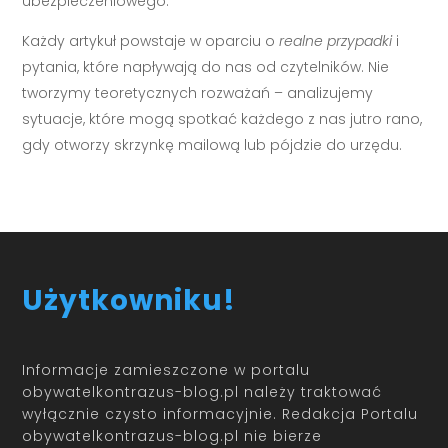
ubezpieczeniowego.
Każdy artykuł powstaje w oparciu o
realne przypadki
i
pytania, które napływają do nas od czytelników. Nie
tworzymy teoretycznych rozważań – analizujemy
sytuacje, które mogą spotkać każdego z nas jutro rano,
gdy otworzy skrzynkę mailową lub pójdzie do urzędu.
Użytkowniku!
Informacje zamieszczone w portalu
obywatelkontrazus-blog.pl należy traktować
wyłącznie czysto informacyjnie. Redakcja Portalu
obywatelkontrazus-blog.pl nie bierze