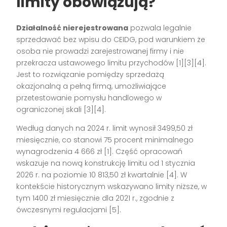
limity obowiązują?
Działalność nierejestrowana
pozwala legalnie
sprzedawać bez wpisu do CEIDG, pod warunkiem że
osoba nie prowadzi zarejestrowanej firmy i nie
przekracza ustawowego limitu przychodów [1][3][4].
Jest to rozwiązanie pomiędzy sprzedażą
okazjonalną a pełną firmą, umożliwiające
przetestowanie pomysłu handlowego w
ograniczonej skali [3][4].
Według danych na 2024 r. limit wynosił 3499,50 zł
miesięcznie, co stanowi 75 procent minimalnego
wynagrodzenia 4 666 zł [1]. Część opracowań
wskazuje na nową konstrukcję limitu od 1 stycznia
2026 r. na poziomie 10 813,50 zł kwartalnie [4]. W
kontekście historycznym wskazywano limity niższe, w
tym 1400 zł miesięcznie dla 2021 r., zgodnie z
ówczesnymi regulacjami [5].