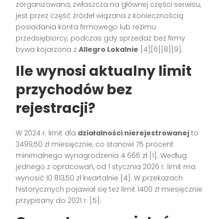
zorganizowana, zwłaszcza na głównej części serwisu,
jest przez część źródeł wiązana z koniecznością
posiadania konta firmowego lub reżimu
przedsiębiorcy, podczas gdy sprzedaż bez firmy
bywa kojarzona z
Allegro Lokalnie
[4][6][8][9].
Ile wynosi aktualny limit
przychodów bez
rejestracji?
W 2024 r. limit dla
działalności nierejestrowanej
to
3499,50 zł miesięcznie, co stanowi 75 procent
minimalnego wynagrodzenia 4 666 zł [1]. Według
jednego z opracowań, od 1 stycznia 2026 r. limit ma
wynosić 10 813,50 zł kwartalnie [4]. W przekazach
historycznych pojawiał się też limit 1400 zł miesięcznie
przypisany do 2021 r. [5].