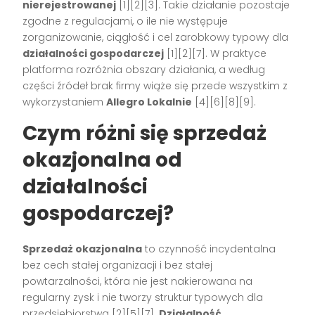
nierejestrowanej
[1][2][3]. Takie działanie pozostaje
zgodne z regulacjami, o ile nie występuje
zorganizowanie, ciągłość i cel zarobkowy typowy dla
działalności gospodarczej
[1][2][7]. W praktyce
platforma rozróżnia obszary działania, a według
części źródeł brak firmy wiąże się przede wszystkim z
wykorzystaniem
Allegro Lokalnie
[4][6][8][9].
Czym różni się sprzedaż
okazjonalna od
działalności
gospodarczej?
Sprzedaż okazjonalna
to czynność incydentalna
bez cech stałej organizacji i bez stałej
powtarzalności, która nie jest nakierowana na
regularny zysk i nie tworzy struktur typowych dla
przedsiębiorstwa [2][5][7].
Działalność