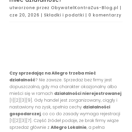
utworzone przez
ObywatelKontraZus-Blog.pl
|
cze 20, 2026
|
Składki i podatki
|
0 komentarzy
Czy sprzedając na Allegro trzeba mieć
działalność
? Nie zawsze. Sprzedaż bez firmy jest
dopuszczalna, gdy ma charakter okazjonalny albo
mieści się w ramach
działalności nierejestrowanej
[1][2][3][9]. Gdy handel jest zorganizowany, ciągły i
nastawiony na zysk, spełnia cechy
działalności
gospodarczej
, co co do zasady wymaga rejestracji
[1][2][3][7]. Część źródeł podaje, że brak firmy wiąże
sprzedaż głównie z
Allegro Lokalnie
, a pełna