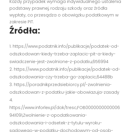
Każdy przypadek wymaga indywidualnego ustalenia
podstawy prawnej, rodzaju szkody oraz źródła
wypłaty, co przesądza o obowiązku podatkowym w
zakresie PIT.
Źródła:
https://www.podatnik.info/publikacje/podatek-od-
odszkodowan-kiedy-trzeba-zaplacic-pit-a-kiedy-
swiadczenie-jest-zwolnione-z-podatku,656994
https://www.podatnik.info/publikacje/podatek-od-
odszkodowania-czy-trzeba-go-zaplacic,64488b
https://poradnikprzedsiebiorcy.pl/-zwolnienia-
odszkodowan-z-podatku-jakie-obowiazuja-zasady
https://www.inforlex.pl/dok/tresc,FOB0000000000006
941091,Zwolnienie-z-opodatkowania-
odszkodowania-i-odsetek-z-tytulu-wyroku-
sadowego-w-podatku-dochodowym-od-osob-