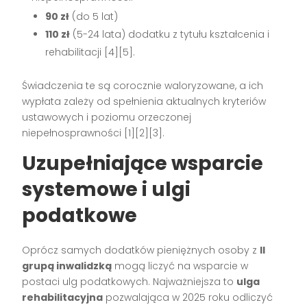
90 zł
(do 5 lat)
110 zł
(5-24 lata) dodatku z tytułu kształcenia i
rehabilitacji [4][5].
Świadczenia te są corocznie waloryzowane, a ich
wypłata zależy od spełnienia aktualnych kryteriów
ustawowych i poziomu orzeczonej
niepełnosprawności [1][2][3].
Uzupełniające wsparcie
systemowe i ulgi
podatkowe
Oprócz samych dodatków pieniężnych osoby z
II
grupą inwalidzką
mogą liczyć na wsparcie w
postaci ulg podatkowych. Najważniejsza to
ulga
rehabilitacyjna
pozwalająca w 2025 roku odliczyć