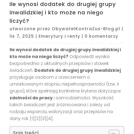
Ile wynosi dodatek do drugiej grupy
inwalidzkiej i kto może na niego
liczyć?
utworzone przez
ObywatelKontraZus-Blog.pl
|
lis 7, 2025
|
Emerytury i renty
|
0 komentarzy
Ile wynosi dodatek do drugiej grupy inwalidzkiej i
kto może na niego liczyć?
Odpowiedź wynika
bezpośrednio z aktualnych przepisów i stawek
świadczeń.
Dodatek do drugiej grupy inwalidzkiej
przysługuje osobom z orzeczeniem o
umiarkowanym stopniu niepełnosprawności (tzw. II
grupa), które spełniają konkretne kryteria dotyczące
zdolności do pracy
i samodzielności. Wysokość
takich świadczeń jest zróżnicowana i zależy od
rodzaju wsparcia, waloryzacji oraz przepisów na
dany rok [1][2][3][4].
Spis treści