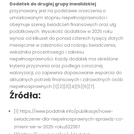
Dodatek do drugiej grupy inwalidzkiej
przyznawany jest na podstawie orzeczenia o
umiarkowanym stopniu niepełnosprawności i
obejmuje szereg świadczeń finansowych oraz ulg
podatkowych. Wysokość dodatków w 2025 roku
wynosi od kilkuset do ponad czterech tysięcy złotych
miesięcznie w zależności od rodzaju świadczenia,
wskaźnika procentowego i zakresu
niepełnosprawności. Każdy dodatek ma określone
kryteria przyznania oraz podlega corocznej
waloryzacji, co zapewnia dopasowanie wsparcia do
aktualnych potrzeb finansowych i zdrowotnych osób
niepełnosprawnych [1][2][3][4][5][6][7].
Źródła:
[1] https://www.podatnik.info/publikacje/nowe-
swiadczenie-dla-niepelnosprawnych-sprawdz-co-
zmieni-sie-w-2025-roku,622367