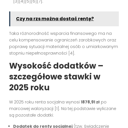
[3][4][5][6][7].
Czy na rzs można dostać rentę?
Taka różnorodność wsparcia finansowego ma na
celu kompensowanie ograniczeń zarobkowych oraz
poprawę sytuacji materialnej osób o umiarkowanym
stopniu niepełnosprawności [4].
Wysokość dodatków –
szczegółowe stawki w
2025 roku
W 2025 roku renta socjalna wynosi
1878,91 zł
po
marcowej waloryzacji [1]. Na tej podstawie wyliczane
są pozostałe dodatki:
Dodatek do renty socjalnej
(tzw. świadczenie