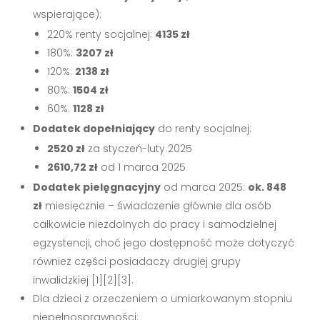
wspierające):
220% renty socjalnej:
4135 zł
180%:
3207 zł
120%:
2138 zł
80%:
1504 zł
60%:
1128 zł
Dodatek dopełniający
do renty socjalnej:
2520 zł
za styczeń-luty 2025
2610,72 zł
od 1 marca 2025
Dodatek pielęgnacyjny
od marca 2025:
ok. 848
zł
miesięcznie – świadczenie głównie dla osób
całkowicie niezdolnych do pracy i samodzielnej
egzystencji, choć jego dostępność może dotyczyć
również części posiadaczy drugiej grupy
inwalidzkiej [1][2][3].
Dla dzieci z orzeczeniem o umiarkowanym stopniu
niepełnosprawności: