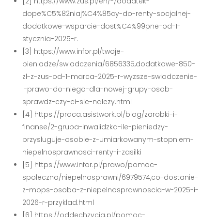
[2] https://www.zus.pl/en/-/dodatek-
dope%C5%82niaj%C4%85cy-do-renty-socjalnej-
dodatkowe-wsparcie-dost%C4%99pne-od-1-
stycznia-2025-r.
[3] https://www.infor.pl/twoje-
pieniadze/swiadczenia/6856335,dodatkowe-850-
zl-z-zus-od-1-marca-2025-r-wyzsze-swiadczenie-
i-prawo-do-niego-dla-nowej-grupy-osob-
sprawdz-czy-ci-sie-nalezy.html
[4] https://praca.asistwork.pl/blog/zarobki-i-
finanse/2-grupa-inwalidzka-ile-pieniedzy-
przysluguje-osobie-z-umiarkowanym-stopniem-
niepelnosprawnosci-renty-i-zasilki
[5] https://www.infor.pl/prawo/pomoc-
spoleczna/niepelnosprawni/6979574,co-dostanie-
z-mops-osoba-z-niepelnosprawnoscia-w-2025-i-
2026-r-przyklad.html
[6] https://oddechzycia.pl/pomoc-