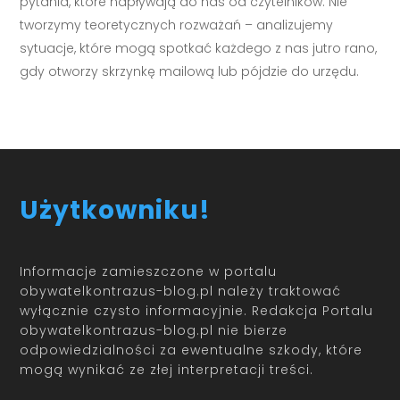
pytania, które napływają do nas od czytelników. Nie
tworzymy teoretycznych rozważań – analizujemy
sytuacje, które mogą spotkać każdego z nas jutro rano,
gdy otworzy skrzynkę mailową lub pójdzie do urzędu.
Użytkowniku!
Informacje zamieszczone w portalu
obywatelkontrazus-blog.pl należy traktować
wyłącznie czysto informacyjnie. Redakcja Portalu
obywatelkontrazus-blog.pl nie bierze
odpowiedzialności za ewentualne szkody, które
mogą wynikać ze złej interpretacji treści.