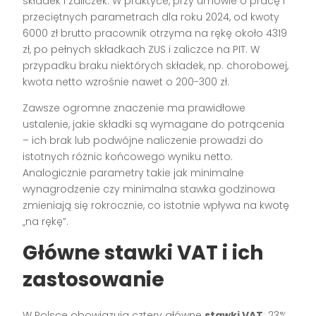
składek i zaliczek. W praktyce, przy umowie o pracę i
przeciętnych parametrach dla roku 2024, od kwoty
6000 zł brutto pracownik otrzyma na rękę około 4319
zł, po pełnych składkach ZUS i zaliczce na PIT. W
przypadku braku niektórych składek, np. chorobowej,
kwota netto wzrośnie nawet o 200-300 zł.
Zawsze ogromne znaczenie ma prawidłowe
ustalenie, jakie składki są wymagane do potrącenia
– ich brak lub podwójne naliczenie prowadzi do
istotnych różnic końcowego wyniku netto.
Analogicznie parametry takie jak minimalne
wynagrodzenie czy minimalna stawka godzinowa
zmieniają się rokrocznie, co istotnie wpływa na kwotę
„na rękę”.
Główne stawki VAT i ich
zastosowanie
W Polsce obowiązują cztery główne
stawki VAT
: 23%