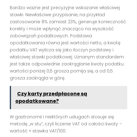
Bardzo ważne jest precyzyjne wskazanie właściwej
stawki. Niewłaściwe przypisanie, na przykład
zastosowanie 8% zamiast 23%, generuje konieczność
korekty i może wpłynąć znacząco na wysokość
zobowiązań podatkowych. Podstawa
opodatkowania równa jest wartości netto, a kwotę
podatku VAT wylicza się jako iloczyn podstawy i
właściwej stawki podatkowej. Uznanym standardem
jest także odpowiednie zaokrąglanie kwoty podatku:
wartości poniżej 0,5 grosza pomija się, a od 0,5
grosza zaokrągla w górę.
Czy karty przedpłacone są
opodatkowane?
W gastronomii i niektórych usługach stosuje się
metodę „w stu”, czyli liczenie VAT od całości kwoty –
wartość × stawka VAT/100.