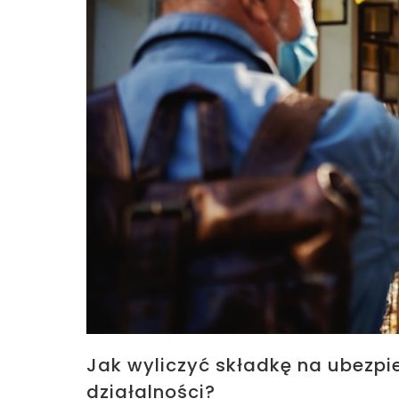
Jak wyliczyć składkę na ubezp
działalności?