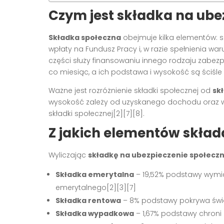
Czym jest składka na ube
Składka społeczna
obejmuje kilka elementów: 
wpłaty na Fundusz Pracy i, w razie spełnienia wa
części służy finansowaniu innego rodzaju zabezp
co miesiąc, a ich podstawa i wysokość są ściśle 
Ważne jest rozróżnienie składki społecznej od
sk
wysokość zależy od uzyskanego dochodu oraz w
składki społecznej[2][7][8].
Z jakich elementów skład
Wyliczając
składkę na ubezpieczenie społecz
Składka emerytalna
– 19,52% podstawy wymia
emerytalnego[2][3][7]
Składka rentowa
– 8% podstawy pokrywa świa
Składka wypadkowa
– 1,67% podstawy chroni