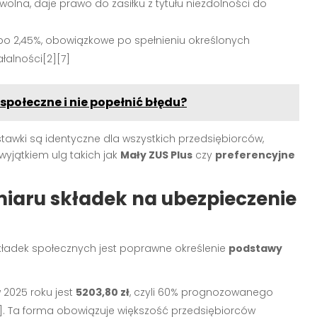
olna, daje prawo do zasiłku z tytułu niezdolności do
po 2,45%, obowiązkowe po spełnieniu określonych
łalności[2][7]
społeczne i nie popełnić błędu?
stawki są identyczne dla wszystkich przedsiębiorców,
wyjątkiem ulg takich jak
Mały ZUS Plus
czy
preferencyjne
iaru składek na ubezpieczenie
kładek społecznych jest poprawne określenie
podstawy
2025 roku jest
5203,80 zł
, czyli 60% prognozowanego
. Ta forma obowiązuje większość przedsiębiorców