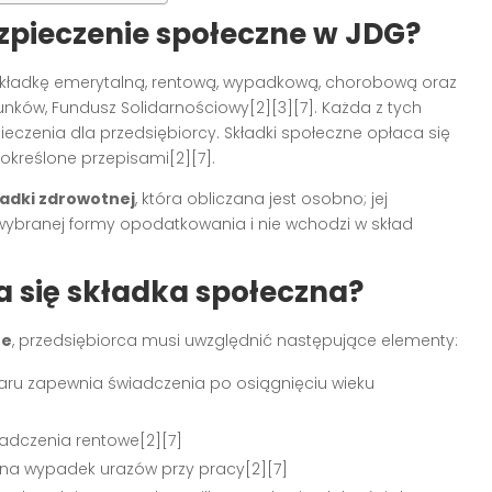
zpieczenie społeczne w JDG?
składkę emerytalną, rentową, wypadkową, chorobową oraz
runków, Fundusz Solidarnościowy[2][3][7]. Każda z tych
ieczenia dla przedsiębiorcy. Składki społeczne opłaca się
określone przepisami[2][7].
ładki zdrowotnej
, która obliczana jest osobno; jej
ybranej formy opodatkowania i nie wchodzi w skład
a się składka społeczna?
ne
, przedsiębiorca musi uwzględnić następujące elementy:
ru zapewnia świadczenia po osiągnięciu wieku
dczenia rentowe[2][7]
 na wypadek urazów przy pracy[2][7]