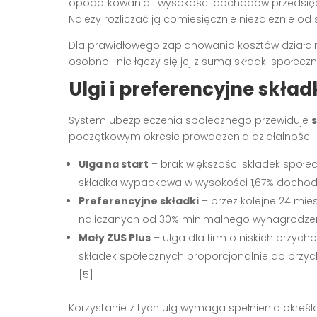
opodatkowania i wysokości dochodów przedsiębi
Należy rozliczać ją comiesięcznie niezależnie od
Dla prawidłowego zaplanowania kosztów działal
osobno i nie łączy się jej z sumą składki społeczne
Ulgi i preferencyjne skład
System ubezpieczenia społecznego przewiduje
s
początkowym okresie prowadzenia działalności. 
Ulga na start
– brak większości składek społec
składka wypadkowa w wysokości 1,67% dochod
Preferencyjne składki
– przez kolejne 24 mie
naliczanych od 30% minimalnego wynagrodzen
Mały ZUS Plus
– ulga dla firm o niskich przyc
składek społecznych proporcjonalnie do przyc
[5]
Korzystanie z tych ulg wymaga spełnienia określ