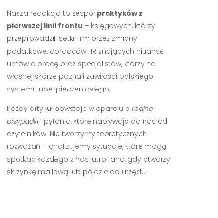
Nasza redakcja to zespół
praktyków z
pierwszej linii frontu
– księgowych, którzy
przeprowadzili setki firm przez zmiany
podatkowe, doradców HR znających niuanse
umów o pracę oraz specjalistów, którzy na
własnej skórze poznali zawiłości polskiego
systemu ubezpieczeniowego.
Każdy artykuł powstaje w oparciu o
realne
przypadki
i pytania, które napływają do nas od
czytelników. Nie tworzymy teoretycznych
rozważań – analizujemy sytuacje, które mogą
spotkać każdego z nas jutro rano, gdy otworzy
skrzynkę mailową lub pójdzie do urzędu.