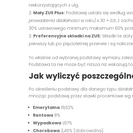
niekorzystających z ulg.
Mały ZUS Plus:
Podstawę ustala się według wz
prowadzenia działalności w roku) x 30 × 0,5
, z zac
30% ustawowego minimum, maksimum 60% przec
Preferencyjne składki na ZUS:
Składki te dot
pierwszy lub po pięcioletniej przerwie i są nali
To właśnie od wybranej podstawy wymiaru zależ
Podstawa ta nie może być niższa niż wskazują to
Jak wyliczyć poszczególn
Po określeniu podstawy dla danego typu działal
mnożąc podstawę przez stawki procentowe wg n
Emerytalna
19,52%
Rentowa
8%
Wypadkowa
1,67%
Chorobowa
2,45% (dobrowolna)