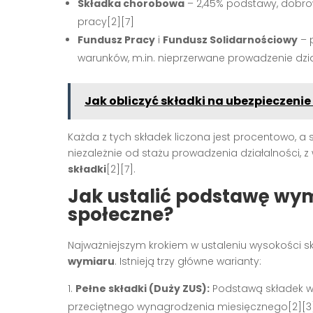
Składka chorobowa
– 2,45% podstawy, dobrow
pracy[2][7]
Fundusz Pracy
i
Fundusz Solidarnościowy
– 
warunków, m.in. nieprzerwane prowadzenie dzia
Jak obliczyć składki na ubezpieczenie 
Każda z tych składek liczona jest procentowo, a 
niezależnie od stażu prowadzenia działalności, z 
składki
[2][7].
Jak ustalić podstawę wym
społeczne?
Najważniejszym krokiem w ustaleniu wysokości s
wymiaru
. Istnieją trzy główne warianty:
Pełne składki (Duży ZUS):
Podstawą składek w 
przeciętnego wynagrodzenia miesięcznego[2][3]