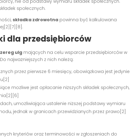
orcy, nie od podstawy wymiaru składek społecznych.
 składek społecznych.
ności,
składka zdrowotna
powinna być kalkulowana
j[2][7][8].
ki dla przedsiębiorców
zereg ulg
mających na celu wsparcie przedsiębiorców w
Do najważniejszych z nich należą:
znych przez pierwsze 6 miesięcy, obowiązkowa jest jedynie
u[2]
siące możliwe jest opłacanie niższych składek społecznych,
ia[2][6]
hodach, umożliwiająca ustalenie niższej podstawy wymiaru
hodu, jednak w granicach przewidzianych przez prawo[2]
onych kryteriów oraz terminowości w zgłoszeniach do