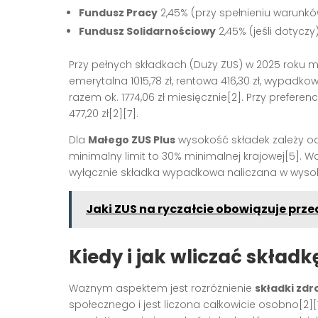
Fundusz Pracy
2,45% (przy spełnieniu warunkó
Fundusz Solidarnościowy
2,45% (jeśli dotyczy)
Przy pełnych składkach (Duży ZUS) w 2025 roku 
emerytalna 1015,78 zł, rentowa 416,30 zł, wypadkow
razem ok. 1774,06 zł miesięcznie[2]. Przy prefere
477,20 zł[2][7].
Dla
Małego ZUS Plus
wysokość składek zależy od 
minimalny limit to 30% minimalnej krajowej[5]. W
wyłącznie składka wypadkowa naliczana w wysok
Jaki ZUS na ryczałcie obowiązuje prz
Kiedy i jak wliczać skład
Ważnym aspektem jest rozróżnienie
składki zd
społecznego i jest liczona całkowicie osobno[2][