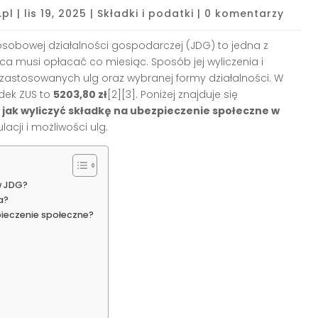
.pl
|
lis 19, 2025
|
Składki i podatki
|
0 komentarzy
sobowej działalności gospodarczej (JDG) to jedna z
ca musi opłacać co miesiąc. Sposób jej wyliczenia i
zastosowanych ulg oraz wybranej formy działalności. W
dek ZUS to
5203,80 zł
[2][3]. Poniżej znajduje się
u
jak wyliczyć składkę na ubezpieczenie społeczne w
cji i możliwości ulg.
w JDG?
a?
ieczenie społeczne?