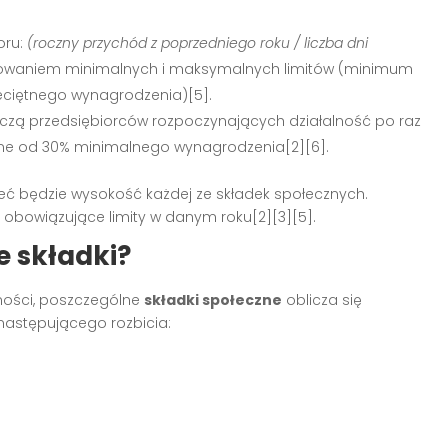
oru:
(roczny przychód z poprzedniego roku / liczba dni
howaniem minimalnych i maksymalnych limitów (minimum
iętnego wynagrodzenia)[5].
yczą przedsiębiorców rozpoczynających działalność po raz
czane od 30% minimalnego wynagrodzenia[2][6].
eć będzie wysokość każdej ze składek społecznych.
 obowiązujące limity w danym roku[2][3][5].
e składki?
ności, poszczególne
składki społeczne
oblicza się
astępującego rozbicia: