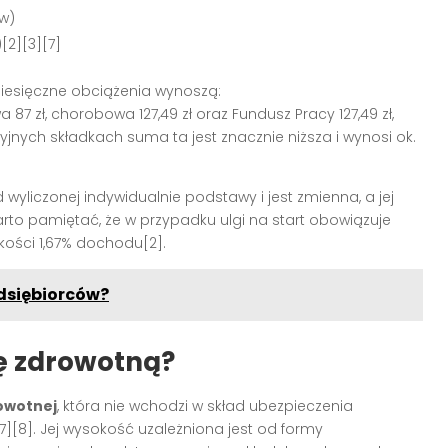
w)
[2][3][7]
miesięczne obciążenia wynoszą:
a 87 zł, chorobowa 127,49 zł oraz Fundusz Pracy 127,49 zł,
ncyjnych składkach suma ta jest znacznie niższa i wynosi ok.
wyliczonej indywidualnie podstawy i jest zmienna, a jej
arto pamiętać, że w przypadku ulgi na start obowiązuje
ości 1,67% dochodu[2].
edsiębiorców?
kę zdrowotną?
rowotnej
, która nie wchodzi w skład ubezpieczenia
7][8]. Jej wysokość uzależniona jest od formy