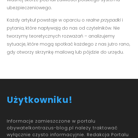
ubezpieczeniowego.
Każdy artykuł powstaje w oparciu o
realne przypadki
i
pytania, które napływają do nas od czytelników. Nie
tworzymy teoretycznych rozważań – analizujemy
sytuacje, które mogą spotkać każdego z nas jutro rano,
gdy otworzy skrzynkę mailową lub pójdzie do urzędu.
Użytkowniku!
Informacje zamieszczone w portalu
obywatelkontrazus-blog.pl należy traktować
wyłącznie czysto informacyjnie. Redakcja Portalu