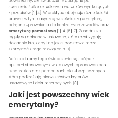
powszechny, ale świadczenie dostępne po
spełnieniu ściśle określonych warunków wynikających
z przepisów [1][4]. W praktyce obejmuje różne ścieżki
prawne, w tym klasyczną wcześniejszą emeryturę,
odrębne uprawnienia dla konkretnych zawodów oraz
emeryturę pomostową
[1][4][5][7]. Zasadnicze
reguły są opisane w ustawach, które rozstrzygają
dokładnie kto, kiedy i na jakiej podstawie może
skorzystać z tego rozwiązania [1].
Definicja i ramy tego świadczenia są spójne z
opisami stosowanymi w krajowych opracowaniach
eksperckich oraz poradnikach dla ubezpieczonych,
które podkreślają pierwszeństwo kryteriów
ustawowych i dokumentacyjnych [8].
Jaki jest powszechny wiek
emerytalny?
Powszechny wiek emerytalny
w Polsce wynosi