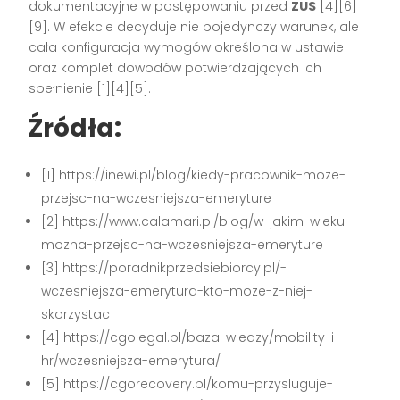
dokumentacyjne w postępowaniu przed
ZUS
[4][6]
[9]. W efekcie decyduje nie pojedynczy warunek, ale
cała konfiguracja wymogów określona w ustawie
oraz komplet dowodów potwierdzających ich
spełnienie [1][4][5].
Źródła:
[1] https://inewi.pl/blog/kiedy-pracownik-moze-
przejsc-na-wczesniejsza-emeryture
[2] https://www.calamari.pl/blog/w-jakim-wieku-
mozna-przejsc-na-wczesniejsza-emeryture
[3] https://poradnikprzedsiebiorcy.pl/-
wczesniejsza-emerytura-kto-moze-z-niej-
skorzystac
[4] https://cgolegal.pl/baza-wiedzy/mobility-i-
hr/wczesniejsza-emerytura/
[5] https://cgorecovery.pl/komu-przysluguje-