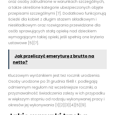
oraz osoby zatrudnione w warunkach szczególnych,
a także określone kategorie ubezpieczonych objęte
przepisami szczególnymi [7]. Dodatkowo funkcjonują
ścieżki dla kobiet z długim stażem składkowym i
nieskładkowym oraz rozwiązania przewidziane dla
osób sprawujących stałą opiekę nad dzieckiem
wymagającym takiej opieki, jeśli spełnią one kryteria
ustawowe [5][7].
Jak przeliczyć emeryturę z brutto na
netto?
Kluczowym wyróżnikiem jest też rocznik urodzenia.
Osoby urodzone po 31 grudnia 1948 r. podlegają
odmiennym regułom niż wcześniejsze roczniki, a
przyznawalność świadczenia zależy w ich przypadku
w większym stopniu od rodzaju wykonywanej pracy i
okresów jej wykonywania [1][2][3][4][5][9].