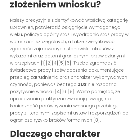
złożeniem wniosku?
Należy precyzyjnie zidentyfikować właściwą kategorię
uprawnień, potwierdzić osiągnięcie wymaganego
wieku, policzyć ogólny staż i wyodrębnić staż pracy w
warunkach szczególnych, a także zweryfikować
zgodność zajmowanych stanowisk i okresów z
wykazami oraz datami granicznymi przewidzianymi
w przepisach [1][2][4][5][6]. Trzeba zgromadzić
świadectwa pracy i zaświadczenia dokumentujące
przebieg zatrudnienia oraz charakter wykonywanych
czynności, ponieważ bez tego
ZUS
nie rozpozna
pozytywnie wniosku [4][6][9]. Warto pamiętać, że
opracowania praktyczne zwracają uwagę na
konieczność porównywania własnego przebiegu
pracy z literalnymi zapisami ustaw i rozporządzeń, co
ogranicza ryzyko braków formalnych [8].
Dlaczego charakter