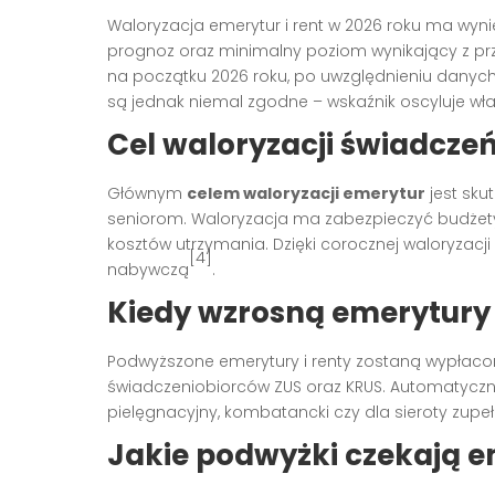
Waloryzacja emerytur i rent w 2026 roku ma wyn
prognoz oraz minimalny poziom wynikający z prz
na początku 2026 roku, po uwzględnieniu danych
są jednak niemal zgodne – wskaźnik oscyluje wła
Cel waloryzacji świadcze
Głównym
celem waloryzacji emerytur
jest sku
seniorom. Waloryzacja ma zabezpieczyć budżety 
kosztów utrzymania. Dzięki corocznej waloryzacji
[4]
nabywczą
.
Kiedy wzrosną emerytury
Podwyższone emerytury i renty zostaną wypłac
świadczeniobiorców ZUS oraz KRUS. Automatyczni
pielęgnacyjny, kombatancki czy dla sieroty zupeł
Jakie podwyżki czekają 