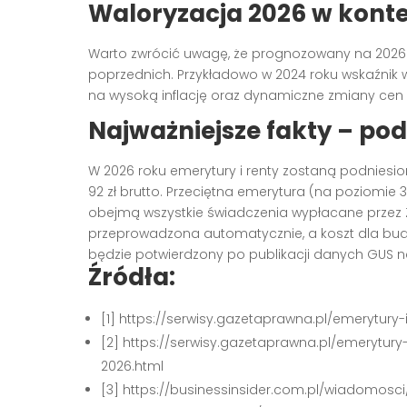
Waloryzacja 2026 w konte
Warto zwrócić uwagę, że prognozowany na 2026
poprzednich. Przykładowo w 2024 roku wskaźnik 
na wysoką inflację oraz dynamiczne zmiany cen 
Najważniejsze fakty – p
W 2026 roku emerytury i renty zostaną podniesi
92 zł brutto. Przeciętna emerytura (na poziomie 3 
obejmą wszystkie świadczenia wypłacane przez Z
przeprowadzona automatycznie, a koszt dla budż
będzie potwierdzony po publikacji danych GUS n
Źródła:
[1] https://serwisy.gazetaprawna.pl/emerytury-
[2] https://serwisy.gazetaprawna.pl/emerytury-
2026.html
[3] https://businessinsider.com.pl/wiadomosc