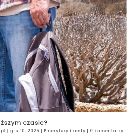
liższym czasie?
.pl
|
gru 10, 2025
|
Emerytury i renty
|
0 komentarzy