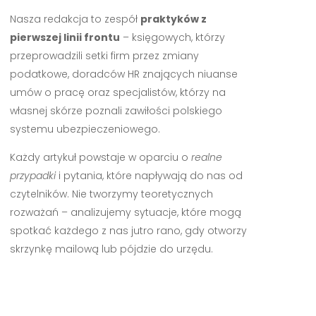
Nasza redakcja to zespół
praktyków z
pierwszej linii frontu
– księgowych, którzy
przeprowadzili setki firm przez zmiany
podatkowe, doradców HR znających niuanse
umów o pracę oraz specjalistów, którzy na
własnej skórze poznali zawiłości polskiego
systemu ubezpieczeniowego.
Każdy artykuł powstaje w oparciu o
realne
przypadki
i pytania, które napływają do nas od
czytelników. Nie tworzymy teoretycznych
rozważań – analizujemy sytuacje, które mogą
spotkać każdego z nas jutro rano, gdy otworzy
skrzynkę mailową lub pójdzie do urzędu.