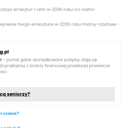
ryzacja-emerytur-i-rent-w-2026-roku-co-warto-
0,ile-wyniesie-twoja-emerytura-w-2026-roku-mamy-rzadowe-
g.pl
l
– portal, gdzie
skomplikowane przepisy stają się
pół praktyków z branży finansowej przekłada prawnicze
ści.
cą seniorzy?
m czasie?