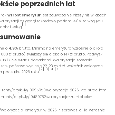
kście poprzednich lat
 rok
wzrost emerytur
jest zauważalnie niższy niż w latach
waloryzacji osiągnął rekordowy poziom 14,8% ze względu
[1]
dóbr i usług
.
odsumowanie
one o
4,9%
brutto. Minimalna emerytura wzrośnie o około
000 zł brutto) zwiększy się o około 147 zł brutto. Podwyżki
US i KRUS wraz z dodatkami. Waloryzacja zostanie
etu państwa wyniesie 22-23 mld zł. Wskaźnik waloryzacji
[2][3][4][7]
a początku 2026 roku
.
i-renty/artykuly/10095959,waloryzacja-2026-kto-straci.html
i-renty/artykuly/10489782,waloryzacja-zus-tabele-
i/waloryzacja-emerytur-w-2026-r-sprawdz-o-ile-wzrosnie-