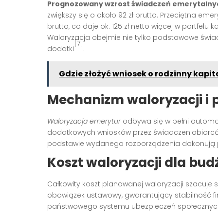
Prognozowany wzrost świadczeń emerytalny
zwiększy się o około 92 zł brutto. Przeciętna emer
brutto, co daje ok. 125 zł netto więcej w portfelu
Waloryzacja obejmie nie tylko podstawowe świad
[7]
dodatki
.
Gdzie złożyć wniosek o rodzinny kapit
Mechanizm waloryzacji i 
Waloryzacja emerytur
odbywa się w pełni automat
dodatkowych wniosków przez świadczeniobiorców. 
podstawie wydanego rozporządzenia dokonują
Koszt waloryzacji dla bu
Całkowity koszt planowanej waloryzacji szacuje s
obowiązek ustawowy, gwarantujący stabilność 
państwowego systemu ubezpieczeń społecznyc