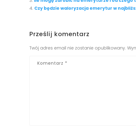
Ile mogę zarobić na emeryturze i od czego t
Czy będzie waloryzacja emerytur w najbliż
Prześlij komentarz
Twój adres email nie zostanie opublikowany.
Wym