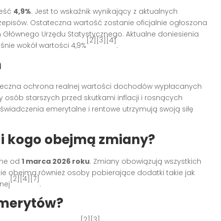
ieść
4,9%
. Jest to wskaźnik wynikający z aktualnych
episów. Ostateczna wartość zostanie oficjalnie ogłoszona
 Głównego Urzędu Statystycznego. Aktualne doniesienia
[2][3][4]
śnie wokół wartości 4,9%
.
ń
teczna ochrona realnej wartości dochodów wypłacanych
osób starszych przed skutkami inflacji i rosnących
 świadczenia emerytalne i rentowe utrzymują swoją siłę
 i kogo obejmą zmiany?
one od
1 marca 2026 roku
. Zmiany obowiązują wszystkich
e obejmą również osoby pobierające dodatki takie jak
[2][4][7]
nej
.
emerytów?
[2][3]