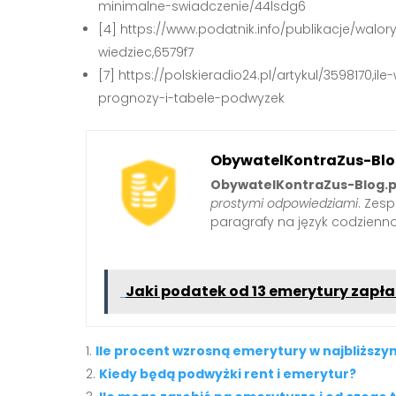
minimalne-swiadczenie/44lsdg6
[4] https://www.podatnik.info/publikacje/walo
wiedziec,6579f7
[7] https://polskieradio24.pl/artykul/359817
prognozy-i-tabele-podwyzek
ObywatelKontraZus-Blo
ObywatelKontraZus-Blog.p
prostymi odpowiedziami
. Zes
paragrafy na język codzienno
Jaki podatek od 13 emerytury zapła
Ile procent wzrosną emerytury w najbliższy
Kiedy będą podwyżki rent i emerytur?