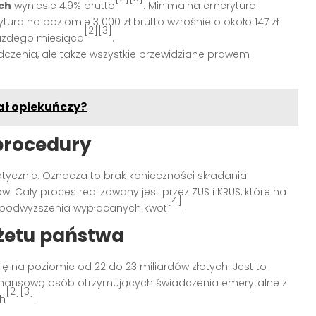
ch
wyniesie 4,9% brutto
. Minimalna emerytura
ytura na poziomie 3 000 zł brutto wzrośnie o około 147 zł
[2][3]
 każdego miesiąca
.
czenia, ale także wszystkie przewidziane prawem
ał opiekuńczy?
procedury
ycznie. Oznacza to brak konieczności składania
Cały proces realizowany jest przez ZUS i KRUS, które na
[4]
 podwyższenia wypłacanych kwot
.
dżetu państwa
ię na poziomie od 22 do 23 miliardów złotych. Jest to
finansową osób otrzymujących świadczenia emerytalne z
[2][3]
h
.