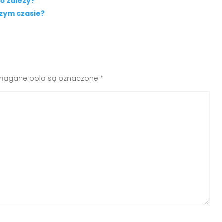
o zależy?
szym czasie?
agane pola są oznaczone
*