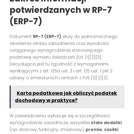
potwierdzanych w RP-7
(ERP-7)
Dokument
RP-7 (ERP-7)
służy do jednoznacznego
określenia okresu zatrudnienia oraz wysokości
osiąganego wynagrodzenia stanowiącego
podstawę wymiaru świadczeń ZUS
[1][2][3]
.
Decydująca jest tu zgodność z wymaganiami
wynikającymi z art. 125a ust. 3 i art. 125 ust. 1 pkt 2
ustawy o emeryturach i rentach z FUS
[1][2][3]
.
Karta podatkowa jak obliczyć podatek
dochodowy w praktyce?
W zaświadczeniu wykazuje się w szczególności:
wynagrodzenie zasadnicze, wszystkie
stałe dodatki
(np. stażowy, funkcyjny, zmianowy),
premie
,
zasiłki