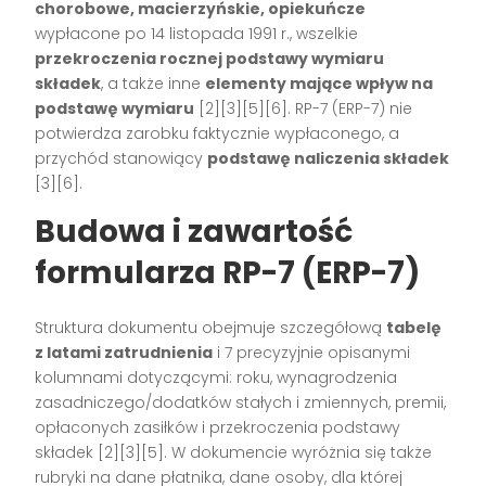
chorobowe, macierzyńskie, opiekuńcze
wypłacone po 14 listopada 1991 r., wszelkie
przekroczenia rocznej podstawy wymiaru
składek
, a także inne
elementy mające wpływ na
podstawę wymiaru
[2][3][5][6]
. RP-7 (ERP-7) nie
potwierdza zarobku faktycznie wypłaconego, a
przychód stanowiący
podstawę naliczenia składek
[3][6]
.
Budowa i zawartość
formularza RP-7 (ERP-7)
Struktura dokumentu obejmuje szczegółową
tabelę
z latami zatrudnienia
i 7 precyzyjnie opisanymi
kolumnami dotyczącymi: roku, wynagrodzenia
zasadniczego/dodatków stałych i zmiennych, premii,
opłaconych zasiłków i przekroczenia podstawy
składek
[2][3][5]
. W dokumencie wyróżnia się także
rubryki na dane płatnika, dane osoby, dla której