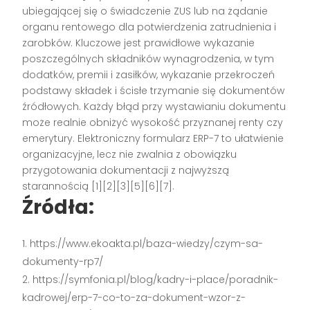
ubiegającej się o świadczenie ZUS lub na żądanie
organu rentowego dla potwierdzenia zatrudnienia i
zarobków. Kluczowe jest prawidłowe wykazanie
poszczególnych składników wynagrodzenia, w tym
dodatków, premii i zasiłków, wykazanie przekroczeń
podstawy składek i ścisłe trzymanie się dokumentów
źródłowych. Każdy błąd przy wystawianiu dokumentu
może realnie obniżyć wysokość przyznanej renty czy
emerytury. Elektroniczny formularz ERP-7 to ułatwienie
organizacyjne, lecz nie zwalnia z obowiązku
przygotowania dokumentacji z najwyższą
starannością
[1][2][3][5][6][7]
.
Źródła:
https://www.ekoakta.pl/baza-wiedzy/czym-sa-
dokumenty-rp7/
https://symfonia.pl/blog/kadry-i-place/poradnik-
kadrowej/erp-7-co-to-za-dokument-wzor-z-