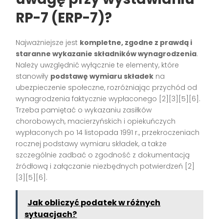
RP-7 (ERP-7)?
Najważniejsze jest
kompletne, zgodne z prawdą i
staranne wykazanie składników wynagrodzenia
.
Należy uwzględnić wyłącznie te elementy, które
stanowiły
podstawę wymiaru składek
na
ubezpieczenie społeczne, rozróżniając przychód od
wynagrodzenia faktycznie wypłaconego
[2][3][5][6]
.
Trzeba pamiętać o wykazaniu zasiłków
chorobowych, macierzyńskich i opiekuńczych
wypłaconych po 14 listopada 1991 r., przekroczeniach
rocznej podstawy wymiaru składek, a także
szczególnie zadbać o zgodność z dokumentacją
źródłową i załączanie niezbędnych potwierdzeń
[2]
[3][5][6]
.
Jak obliczyć podatek w różnych
sytuacjach?