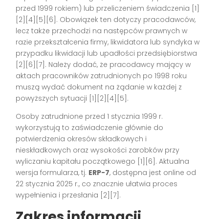
przed 1999 rokiem) lub przeliczeniem świadczenia
[1]
[2][4][5][6]
. Obowiązek ten dotyczy pracodawców,
lecz także przechodzi na następców prawnych w
razie przekształcenia firmy, likwidatora lub syndyka w
przypadku likwidacji lub upadłości przedsiębiorstwa
[2][6][7]
. Należy dodać, że pracodawcy mający w
aktach pracowników zatrudnionych po 1998 roku
muszą wydać dokument na żądanie w każdej z
powyższych sytuacji
[1][2][4][5]
.
Osoby zatrudnione przed 1 stycznia 1999 r.
wykorzystują to zaświadczenie głównie do
potwierdzenia okresów składkowych i
nieskładkowych oraz wysokości zarobków przy
wyliczaniu kapitału początkowego
[1][6]
. Aktualna
wersja formularza, tj.
ERP-7
, dostępna jest online od
22 stycznia 2025 r., co znacznie ułatwia proces
wypełnienia i przesłania
[2][7]
.
Zakres informacji