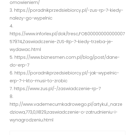
omowieniem/
https://poradnikprzedsiebiorcy.pl/-zus-rp-7-kiedy-
nalezy-go-wypelnic
https://www.inforlex.pl/dok/tresc,FOB00000000000007
57974,Zaswiadczenie-ZUS-Rp-7-kiedy-trzeba-je-
wydawac.html
https://www.biznesmen.com.pl/blog/post/dane-
do-erp-7
https://poradnikprzedsiebiorcy.pl/-jak-wypelnic-
erp-7-i-kto-musi-to-zrobic
https://www.zus.pl/-/zaswiadczenie-rp-7
http://www.vademecumkadrowego.pl/artykul_narze
dziowa,773,0,11829,zaswiadczenie-o-zatrudnieniu-i-
wynagrodzeniu.html