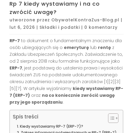
Rp 7 kiedy wystawiamy i na co
zwrócić uwagę?
utworzone przez
ObywatelKontraZus-Blog.pl
|
lut 6, 2026
|
Składki i podatki
|
0 komentarzy
RP-7
to dokument o fundamentalnym znaczeniu dla
osób ubiegających się o
emeryturę
lub
rentę
z
Zakładu Ubezpieczeń Społecznych. Zaświadczenie to,
od 2 sierpnia 2018 roku formalnie funkcjonujące jako
ERP-7
, jest podstawą do ustalenia prawa i wysokości
świadczeń ZUS na podstawie udokumentowanego
okresu zatrudnienia i wykazanych zarobków
[1][2][3]
[5][7]
. W artykule wyjaśniamy
kiedy wystawiamy RP-
7 (ERP-7)
oraz
na co koniecznie zwrócić uwagę
przy jego sporządzaniu
.
Spis treści
Kiedy wystawiamy RP-7 (ERP-7)?
Zakres informacji potwierdzanych w RP-7 (ERP-7)