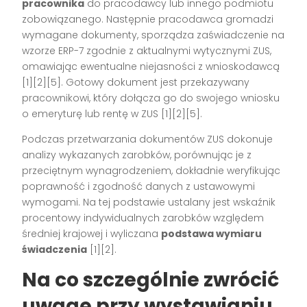
pracownika
do pracodawcy lub innego podmiotu
zobowiązanego. Następnie pracodawca gromadzi
wymagane dokumenty, sporządza zaświadczenie na
wzorze ERP-7 zgodnie z aktualnymi wytycznymi ZUS,
omawiając ewentualne niejasności z wnioskodawcą
[1][2][5]
. Gotowy dokument jest przekazywany
pracownikowi, który dołącza go do swojego wniosku
o emeryturę lub rentę w ZUS
[1][2][5]
.
Podczas przetwarzania dokumentów ZUS dokonuje
analizy wykazanych zarobków, porównując je z
przeciętnym wynagrodzeniem, dokładnie weryfikując
poprawność i zgodność danych z ustawowymi
wymogami. Na tej podstawie ustalany jest wskaźnik
procentowy indywidualnych zarobków względem
średniej krajowej i wyliczana
podstawa wymiaru
świadczenia
[1][2]
.
Na co szczególnie zwrócić
uwagę przy wystawianiu