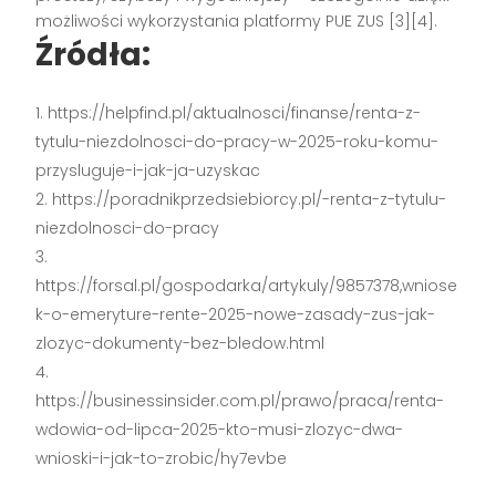
możliwości wykorzystania platformy PUE ZUS
[3][4]
.
Źródła:
https://helpfind.pl/aktualnosci/finanse/renta-z-
tytulu-niezdolnosci-do-pracy-w-2025-roku-komu-
przysluguje-i-jak-ja-uzyskac
https://poradnikprzedsiebiorcy.pl/-renta-z-tytulu-
niezdolnosci-do-pracy
https://forsal.pl/gospodarka/artykuly/9857378,wniose
k-o-emeryture-rente-2025-nowe-zasady-zus-jak-
zlozyc-dokumenty-bez-bledow.html
https://businessinsider.com.pl/prawo/praca/renta-
wdowia-od-lipca-2025-kto-musi-zlozyc-dwa-
wnioski-i-jak-to-zrobic/hy7evbe