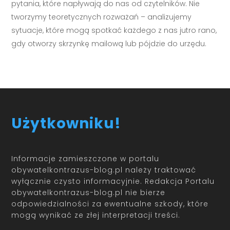
pytania, które napływają do nas od czytelników. Nie
tworzymy teoretycznych rozważań – analizujemy
sytuacje, które mogą spotkać każdego z nas jutro rano,
gdy otworzy skrzynkę mailową lub pójdzie do urzędu.
Użytkowniku!
Informacje zamieszczone w portalu
obywatelkontrazus-blog.pl należy traktować
wyłącznie czysto informacyjnie. Redakcja Portalu
obywatelkontrazus-blog.pl nie bierze
odpowiedzialności za ewentualne szkody, które
mogą wynikać ze złej interpretacji treści.