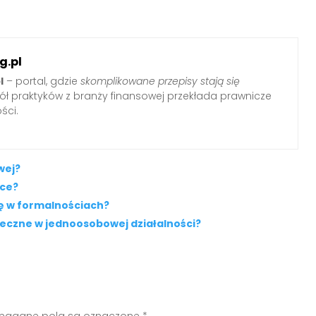
g.pl
l
– portal, gdzie
skomplikowane przepisy stają się
pół praktyków z branży finansowej przekłada prawnicze
ści.
wej?
sce?
ię w formalnościach?
łeczne w jednoosobowej działalności?