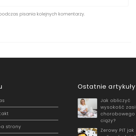
podczas pisania kolejnych komentarzy.
u
Ostatnie artykuły
as
Jak obliczyć
wysokość zasi
takt
chorobowego
ciąży?
a strony
Zerowy PIT jak