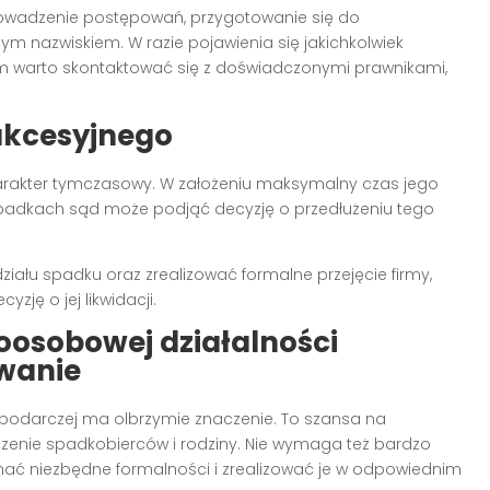
rowadzenie postępowań, przygotowanie się do
ym nazwiskiem. W razie pojawienia się jakichkolwiek
m warto skontaktować się z doświadczonymi prawnikami,
ukcesyjnego
arakter tymczasowy. W założeniu maksymalny czas jego
zypadkach sąd może podjąć decyzję o przedłużeniu tego
łu spadku oraz zrealizować formalne przejęcie firmy,
yzję o jej likwidacji.
oosobowej działalności
wanie
podarczej ma olbrzymie znaczenie. To szansa na
zenie spadkobierców i rodziny. Nie wymaga też bardzo
ać niezbędne formalności i zrealizować je w odpowiednim