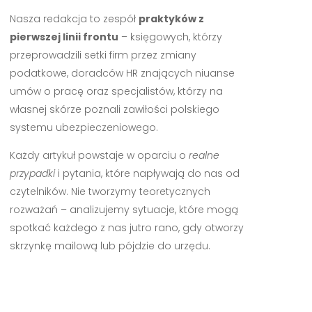
Nasza redakcja to zespół
praktyków z
pierwszej linii frontu
– księgowych, którzy
przeprowadzili setki firm przez zmiany
podatkowe, doradców HR znających niuanse
umów o pracę oraz specjalistów, którzy na
własnej skórze poznali zawiłości polskiego
systemu ubezpieczeniowego.
Każdy artykuł powstaje w oparciu o
realne
przypadki
i pytania, które napływają do nas od
czytelników. Nie tworzymy teoretycznych
rozważań – analizujemy sytuacje, które mogą
spotkać każdego z nas jutro rano, gdy otworzy
skrzynkę mailową lub pójdzie do urzędu.