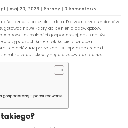
.pl
|
maj 20, 2026
|
Porady
|
0 komentarzy
ości biznesu przez długie lata. Dla wielu przedsiębiorców
przygotować nowe kadry do pełnienia obowiązków.
oosobowej działalności gospodarczej, gdzie należy
ielu przypadkach śmierć właściciela oznacza
 tym uchronić? Jak przekazać JDG spadkobiercom i
 temat zarządu sukcesyjnego przeczytacie poniżej.
ści gospodarczej – podsumowanie
 takiego?