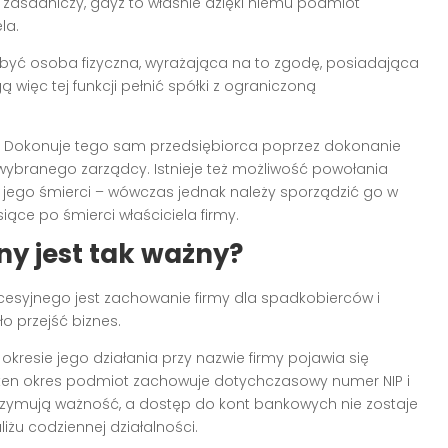
 zasadniczy, gdyż to właśnie dzięki niemu podmiot
la.
być osoba fizyczna, wyrażająca na to zgodę, posiadająca
więc tej funkcji pełnić spółki z ograniczoną
 Dokonuje tego sam przedsiębiorca poprzez dokonanie
ybranego zarządcy. Istnieje też możliwość powołania
 jego śmierci – wówczas jednak należy sporządzić go w
iące po śmierci właściciela firmy.
ny jest tak ważny?
esyjnego jest zachowanie firmy dla spadkobierców i
o przejść biznes.
resie jego działania przy nazwie firmy pojawia się
y ten okres podmiot zachowuje dotychczasowy numer NIP i
trzymują ważność, a dostęp do kont bankowych nie zostaje
iżu codziennej działalności.