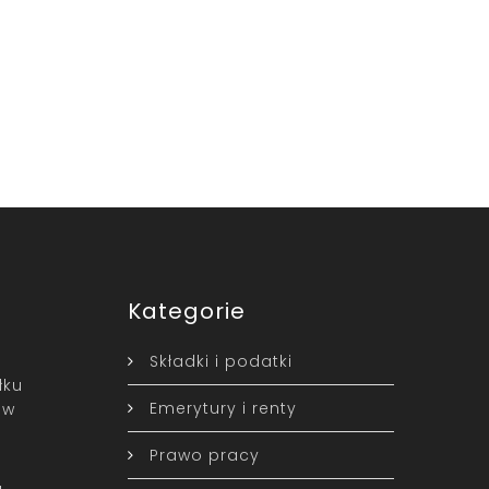
Kategorie
Składki i podatki
łku
Emerytury i renty
 w
Prawo pracy