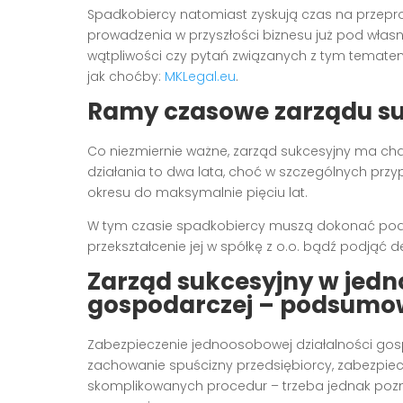
Spadkobiercy natomiast zyskują czas na przep
prowadzenia w przyszłości biznesu już pod własn
wątpliwości czy pytań związanych z tym temate
jak choćby:
MKLegal.eu
.
Ramy czasowe zarządu s
Co niezmiernie ważne, zarząd sukcesyjny ma ch
działania to dwa lata, choć w szczególnych pr
okresu do maksymalnie pięciu lat.
W tym czasie spadkobiercy muszą dokonać podzia
przekształcenie jej w spółkę z o.o. bądź podjąć dec
Zarząd sukcesyjny w jedn
gospodarczej – podsumo
Zabezpieczenie jednoosobowej działalności gos
zachowanie spuścizny przedsiębiorcy, zabezpiec
skomplikowanych procedur – trzeba jednak pozn