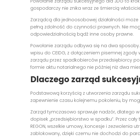
Powołanie zarządu sukcesyjnego dla JDG to krok
gospodarczy nie znika wraz ze śmiercią właścicie
Zarządcą dla jednoosobowej działalności może 
pełną zdolność do czynności prawnych. Nie mogą 
odpowiedzialnością bądź inne osoby prawne.
Powołanie zarządu odbywa się na dwa sposoby.
wpisu do CEIDG, z dołączeniem pisemnej zgody w
zarządu przez spadkobierców przedsiębiorcy po
formie aktu notarialnego nie później niż dwa mies
Dlaczego zarząd sukcesyj
Podstawową korzyścią z utworzenia zarządu sukc
zapewnienie czasu kolejnemu pokoleniu, by mogł
Zarząd tymczasowo sprawuje nadzór, dlatego w ok
dopisek „przedsiębiorstwo w spadku”. Przez cał
REGON, wszelkie umowy, koncesje i zezwolenia u
zablokowany, dzięki czemu nie dochodzi do paral