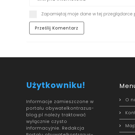
Zapamiętaj moje dane w tej przeglądarce 
Użytkowniku!
Men
O n
Informacje zamieszczone w
portalu obywatelkontrazus-
Kon
blog.pl należy traktować
wyłącznie czysto
Map
informacyjnie. Redakcja
Portalu obywatelkontrazus-