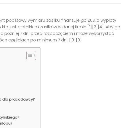
nt podstawy wymiaru zasiłku, finansuje go ZUS, a wypłaty
o jest płatnikiem zasiłków w danej firmie [1][2][4]. Aby go
ajpóźniej 7 dni przed rozpoczęciem i może wykorzystać
ch częściach po minimum 7 dni [10][9].
za dla pracodawcy?
rzyńskiego?
urlopu?