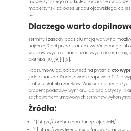
macierzyńskiego matki. Jednocześnie świadczenie 
macierzyński za okres urlopu ojcowskiego, co j
[4].
Dlaczego warto dopilnowa
Terminy i zasady podziału mają wpływ na możliw
najmniej 7 dni przed startem, wybór jednego lu
w ustawowych ramach czasowych determinują upr
płatnika [10][9][1][2].
Podsumowując, odpowiedź na pytania
kto wypł
jednoznaczna. Finansowanie zapewnia ZUS, a wy
statusu płatnika zasiłków. Wniosek należy złożyć 
procent podstawy wymiaru. Całość dotyczy 14 d
zachowaniem ustawowych terminów wykorzystania 
Źródła:
[1] https://tomhrm.com/urlop-ojcowski/
[2] https://www.livecareer.pl/prawo-pracy/urlo