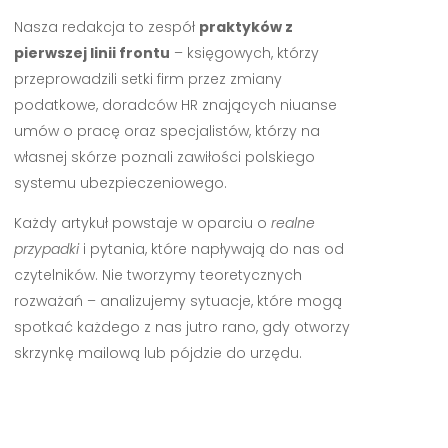
Nasza redakcja to zespół
praktyków z
pierwszej linii frontu
– księgowych, którzy
przeprowadzili setki firm przez zmiany
podatkowe, doradców HR znających niuanse
umów o pracę oraz specjalistów, którzy na
własnej skórze poznali zawiłości polskiego
systemu ubezpieczeniowego.
Każdy artykuł powstaje w oparciu o
realne
przypadki
i pytania, które napływają do nas od
czytelników. Nie tworzymy teoretycznych
rozważań – analizujemy sytuacje, które mogą
spotkać każdego z nas jutro rano, gdy otworzy
skrzynkę mailową lub pójdzie do urzędu.