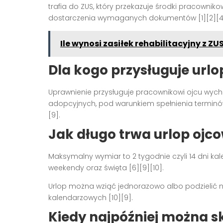
trafia do ZUS, który przekazuje środki pracowniko
dostarczenia wymaganych dokumentów [1][2][4
Ile wynosi zasiłek rehabilitacyjny z ZU
Dla kogo przysługuje urlo
Uprawnienie przysługuje pracownikowi ojcu wyc
adopcyjnych, pod warunkiem spełnienia termin
[9].
Jak długo trwa urlop ojc
Maksymalny wymiar to 2 tygodnie czyli 14 dni kal
weekendy oraz święta [6][9][10].
Urlop można wziąć jednorazowo albo podzielić na 
kalendarzowych [10][9].
Kiedy najpóźniej można s