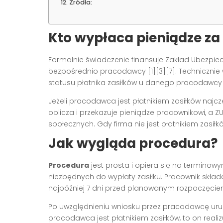
Źródła:
Kto wypłaca pieniądze za 
Formalnie świadczenie finansuje Zakład Ubezpiec
bezpośrednio pracodawcy [1][3][7]. Technicznie
statusu płatnika zasiłków u danego pracodawcy [
Jeżeli pracodawca jest płatnikiem zasiłków najc
oblicza i przekazuje pieniądze pracownikowi, a 
społecznych. Gdy firma nie jest płatnikiem zasiłk
Jak wygląda procedura?
Procedura
jest prosta i opiera się na termino
niezbędnych do wypłaty zasiłku. Pracownik skła
najpóźniej 7 dni przed planowanym rozpoczęci
Po uwzględnieniu wniosku przez pracodawcę uru
pracodawca jest płatnikiem zasiłków, to on rea