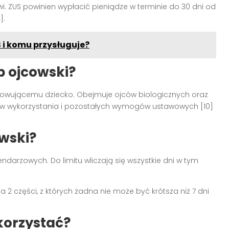
wi. ZUS powinien wypłacić pieniądze w terminie do 30 dni od
].
S i komu przysługuje?
p ojcowski?
howującemu dziecko. Obejmuje ojców biologicznych oraz
ów wykorzystania i pozostałych wymogów ustawowych [10]
owski?
endarzowych. Do limitu wliczają się wszystkie dni w tym
2 części, z których żadna nie może być krótsza niż 7 dni
korzystać?