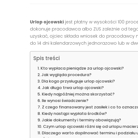
Urlop ojcowski
jest płatny w wysokości 100 proce
dokonuje pracodawca albo ZUS zależnie od tego kt
uzyskać, ojciec składa wniosek do pracodawcy n
do 14 dni kalendarzowych jednorazowo lub w dwó
Spis treści
Kto wypłaca pieniądze za urlop ojcowski?
Jak wygląda procedura?
Dla kogo przysługuje urlop ojcowski?
Jak długo trwa urlop ojcowski?
Kiedy najpóźniej można skorzystać?
Ile wynosi świadczenie?
Z czego finansowany jest zasiłek i co to oznac
Kiedy nastąpi wypłata środków?
Jakie dokumenty i terminy obowiązują?
Czym urlop ojcowski różni się od urlopu macie
Dlaczego warto dopilnować terminu i podziału 