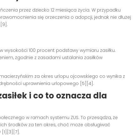
czenia przez dziecko 12 miesiąca życia. W przypadku
rawomocnienia się orzeczenia o adopcji, jednak nie dłużej
[9].
 w wysokości 100 procent podstawy wymiaru zasiłku.
niem, zgodnie z zasadami ustalania zasiłków
 macierzyńskim za okres urlopu ojcowskiego co wynika z
 odrębności uprawnienia urlopowego [5][4].
asiłek i co to oznacza dla
społecznego w ramach systemu ZUS. To przesądza, że
ch środków za ten okres, choć może obsługiwać
[1][3][7].