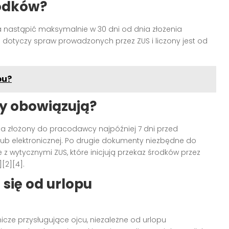
rodków?
nna nastąpić maksymalnie w 30 dni od dnia złożenia
otyczy spraw prowadzonych przez ZUS i liczony jest od
pu?
y obowiązują?
ca złożony do pracodawcy najpóźniej 7 dni przed
ub elektronicznej. Po drugie dokumenty niezbędne do
 z wytycznymi ZUS, które inicjują przekaz środków przez
[2][4].
 się od urlopu
cze przysługujące ojcu, niezależne od urlopu