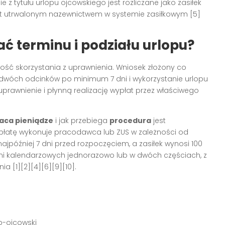
z tytułu urlopu ojcowskiego jest rozliczane jako zasiłek
est utrwalonym nazewnictwem w systemie zasiłkowym [5]
ć terminu i podziału urlopu?
ość skorzystania z uprawnienia. Wniosek złożony co
b dwóch odcinków po minimum 7 dni i wykorzystanie urlopu
awnienie i płynną realizację wypłat przez właściwego
aca pieniądze
i jak przebiega
procedura
jest
płatę wykonuje pracodawca lub ZUS w zależności od
najpóźniej 7 dni przed rozpoczęciem, a zasiłek wynosi 100
ni kalendarzowych jednorazowo lub w dwóch częściach, z
[1][2][4][6][9][10].
p-ojcowski