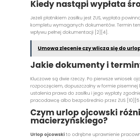
Kiedy nastąpi wypłata ś
Jeżeli płatnikiem zasiłku jest ZUS, wypłata powi
kompletu wymaganych dokumentów. Termin ten d
wpływu pełnej dokumentacji [2][4].
Umowa zlecenie czy wlicza się do urlo
Jakie dokumenty i termin
Kluczowe są dwie rzeczy. Po pierwsze wniosek oj
rozpoczęciem, dopuszczalny w formie pisemnej l
ustalenia prawa do zasiłku i jego wypłaty zgodnie
pracodawcę albo bezpośrednio przez ZUS [10][5]
Czym urlop ojcowski różni
macierzyńskiego?
Urlop ojcowski
to odrębne uprawnienie pracowni