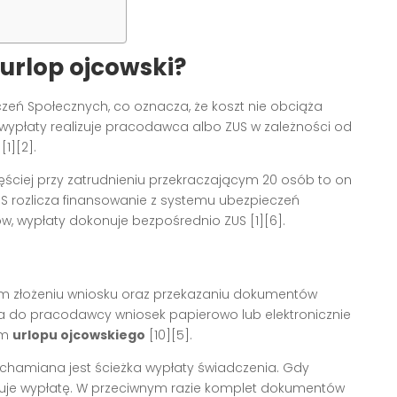
urlop ojcowski?
zeń Społecznych, co oznacza, że koszt nie obciąża
 wypłaty realizuje pracodawca albo ZUS w zależności od
1][2].
zęściej przy zatrudnieniu przekraczającym 20 osób to on
ZUS rozlicza finansowanie z systemu ubezpieczeń
ów, wypłaty dokonuje bezpośrednio ZUS [1][6].
wym złożeniu wniosku oraz przekazaniu dokumentów
da do pracodawcy wniosek papierowo lub elektronicznie
em
urlopu ojcowskiego
[10][5].
chamiana jest ścieżka wypłaty świadczenia. Gdy
lizuje wypłatę. W przeciwnym razie komplet dokumentów