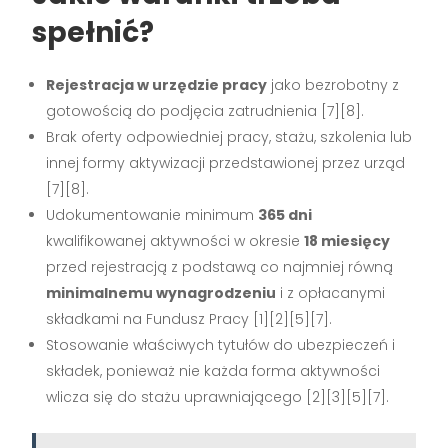
spełnić?
Rejestracja w urzędzie pracy
jako bezrobotny z
gotowością do podjęcia zatrudnienia [7][8].
Brak oferty odpowiedniej pracy, stażu, szkolenia lub
innej formy aktywizacji przedstawionej przez urząd
[7][8].
Udokumentowanie minimum
365 dni
kwalifikowanej aktywności w okresie
18 miesięcy
przed rejestracją z podstawą co najmniej równą
minimalnemu wynagrodzeniu
i z opłacanymi
składkami na Fundusz Pracy [1][2][5][7].
Stosowanie właściwych tytułów do ubezpieczeń i
składek, ponieważ nie każda forma aktywności
wlicza się do stażu uprawniającego [2][3][5][7].