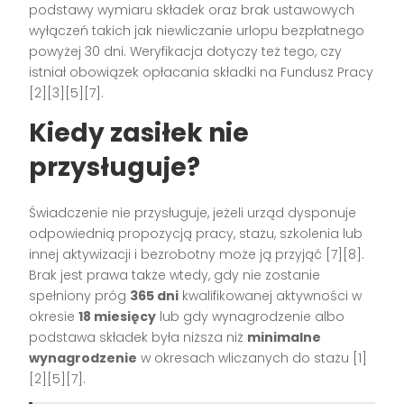
podstawy wymiaru składek oraz brak ustawowych
wyłączeń takich jak niewliczanie urlopu bezpłatnego
powyżej 30 dni. Weryfikacja dotyczy też tego, czy
istniał obowiązek opłacania składki na Fundusz Pracy
[2][3][5][7].
Kiedy zasiłek nie
przysługuje?
Świadczenie nie przysługuje, jeżeli urząd dysponuje
odpowiednią propozycją pracy, stażu, szkolenia lub
innej aktywizacji i bezrobotny może ją przyjąć [7][8].
Brak jest prawa także wtedy, gdy nie zostanie
spełniony próg
365 dni
kwalifikowanej aktywności w
okresie
18 miesięcy
lub gdy wynagrodzenie albo
podstawa składek była niższa niż
minimalne
wynagrodzenie
w okresach wliczanych do stażu [1]
[2][5][7].