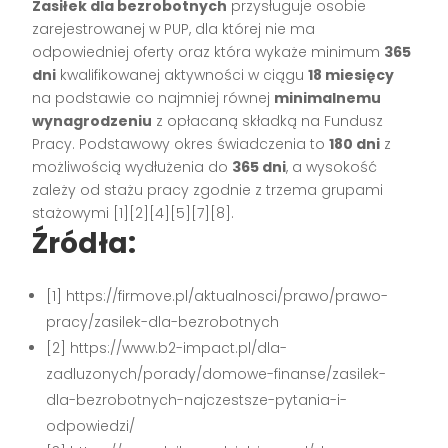
Zasiłek dla bezrobotnych
przysługuje osobie
zarejestrowanej w PUP, dla której nie ma
odpowiedniej oferty oraz która wykaże minimum
365
dni
kwalifikowanej aktywności w ciągu
18 miesięcy
na podstawie co najmniej równej
minimalnemu
wynagrodzeniu
z opłacaną składką na Fundusz
Pracy. Podstawowy okres świadczenia to
180 dni
z
możliwością wydłużenia do
365 dni
, a wysokość
zależy od stażu pracy zgodnie z trzema grupami
stażowymi [1][2][4][5][7][8].
Źródła:
[1] https://firmove.pl/aktualnosci/prawo/prawo-
pracy/zasilek-dla-bezrobotnych
[2] https://www.b2-impact.pl/dla-
zadluzonych/porady/domowe-finanse/zasilek-
dla-bezrobotnych-najczestsze-pytania-i-
odpowiedzi/