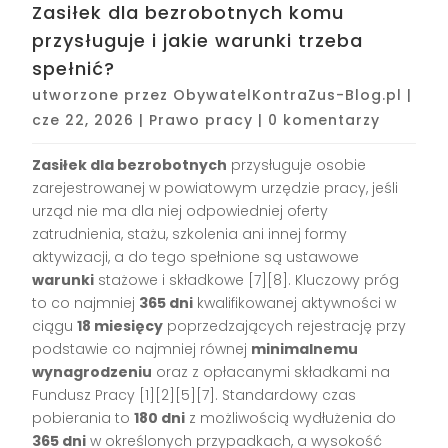
Zasiłek dla bezrobotnych komu
przysługuje i jakie warunki trzeba
spełnić?
utworzone przez
ObywatelKontraZus-Blog.pl
|
cze 22, 2026
|
Prawo pracy
|
0 komentarzy
Zasiłek dla bezrobotnych
przysługuje osobie
zarejestrowanej w powiatowym urzędzie pracy, jeśli
urząd nie ma dla niej odpowiedniej oferty
zatrudnienia, stażu, szkolenia ani innej formy
aktywizacji, a do tego spełnione są ustawowe
warunki
stażowe i składkowe [7][8]. Kluczowy próg
to co najmniej
365 dni
kwalifikowanej aktywności w
ciągu
18 miesięcy
poprzedzających rejestrację przy
podstawie co najmniej równej
minimalnemu
wynagrodzeniu
oraz z opłacanymi składkami na
Fundusz Pracy [1][2][5][7]. Standardowy czas
pobierania to
180 dni
z możliwością wydłużenia do
365 dni
w określonych przypadkach, a wysokość