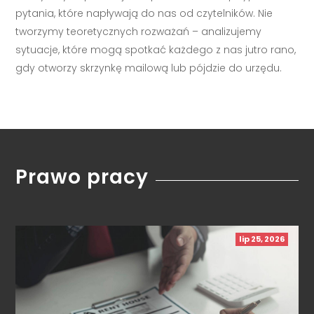
pytania, które napływają do nas od czytelników. Nie
tworzymy teoretycznych rozważań – analizujemy
sytuacje, które mogą spotkać każdego z nas jutro rano,
gdy otworzy skrzynkę mailową lub pójdzie do urzędu.
Prawo pracy
lip 25, 2026