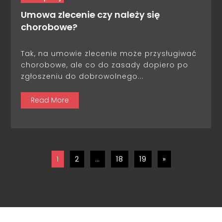
Umowa zlecenie czy należy się
chorobowe?
Tak, na umowie zlecenie może przysługiwać
chorobowe, ale co do zasady dopiero po
zgłoszeniu do dobrowolnego...
Read More
1
2
…
18
19
»