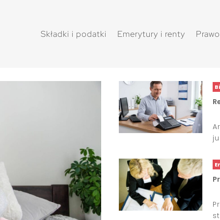
Składki i podatki
Emerytury i renty
Prawo
B
Re
A
j
E
P
P
s