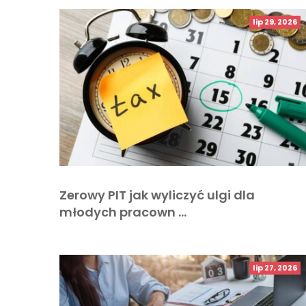
lip 29, 2026
Zerowy PIT jak wyliczyć ulgi dla
młodych pracown …
lip 27, 2026