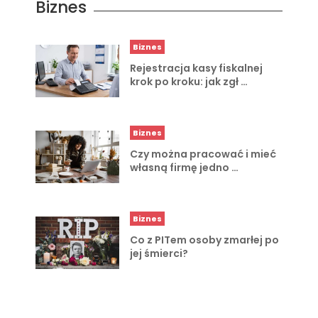
Biznes
Biznes
Rejestracja kasy fiskalnej
krok po kroku: jak zgł …
Biznes
Czy można pracować i mieć
własną firmę jedno …
Biznes
Co z PITem osoby zmarłej po
jej śmierci?