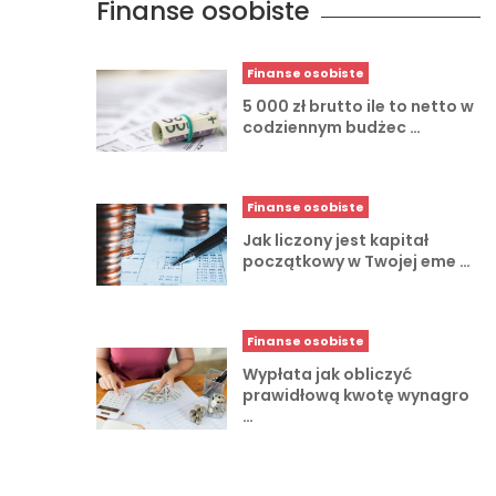
Finanse osobiste
Finanse osobiste
5 000 zł brutto ile to netto w
codziennym budżec …
Finanse osobiste
Jak liczony jest kapitał
początkowy w Twojej eme …
Finanse osobiste
Wypłata jak obliczyć
prawidłową kwotę wynagro
…