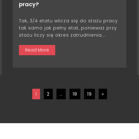
pracy?
Tak, 3/4 etatu wlicza się do stażu pracy
tak samo jak pełny etat, ponieważ przy
stażu liczy się okres zatrudnienia...
Read More
1
2
…
18
19
»