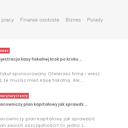
 pracy
Finanse osobiste
Biznes
Porady
iznes
jestracja kasy fiskalnej krok po kroku …
rtykuł sponsorowany Otwierasz firmę i wiesz
uż że musisz mieć kasę fiskalną. Ale...
merytury i renty
racowniczy plan kapitałowy jak sprawdz …
racowniczy plan kapitałowy jak sprawdzić
tan swoich oszczędności? to jedno z...