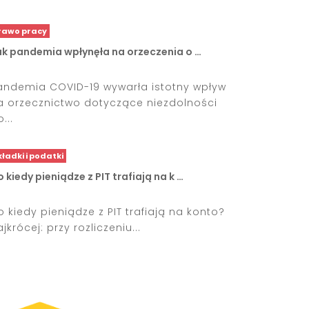
rawo pracy
ak pandemia wpłynęła na orzeczenia o …
andemia COVID-19 wywarła istotny wpływ
a orzecznictwo dotyczące niezdolności
...
kładki i podatki
 kiedy pieniądze z PIT trafiają na k …
o kiedy pieniądze z PIT trafiają na konto?
jkrócej: przy rozliczeniu...