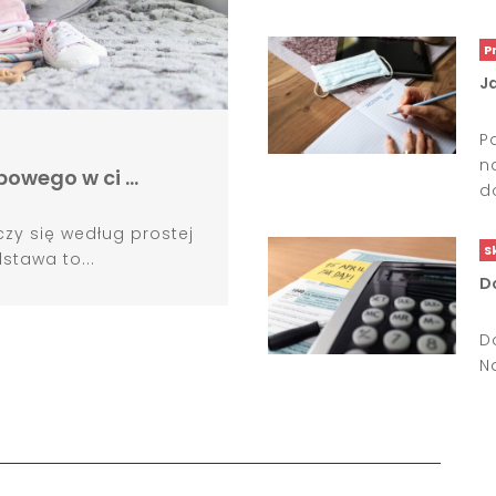
P
J
P
n
bowego w ci …
do
zy się według prostej
S
stawa to...
Do
D
Na