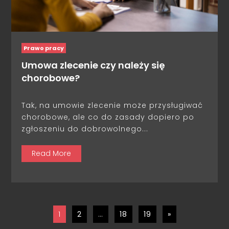
Prawo pracy
Umowa zlecenie czy należy się
chorobowe?
Tak, na umowie zlecenie może przysługiwać
chorobowe, ale co do zasady dopiero po
zgłoszeniu do dobrowolnego...
Read More
1
2
…
18
19
»